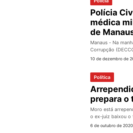
Polícia
Polícia Ci
médica mi
de Manau
Manaus - Na manhã
Corrupção (DECCO
10 de dezembro de 2
Política
Arrependid
prepara o 
Moro está arrepend
o ex-juiz baixou 
6 de outubro de 2020