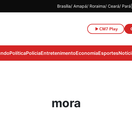
Brasília
Amapá
Roraima
Ceará
Pará
CM7 Play
ndo
Política
Polícia
Entretenimento
Economia
Esportes
Notíc
mora