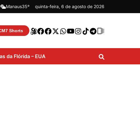
|
Manaus
35º
quinta-feira, 6 de agosto de 2026
CM7 Shorts
ias da Flórida – EUA