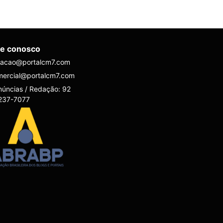
le conosco
dacao@portalcm7.com
mercial@portalcm7.com
úncias / Redação: 92
237-7077