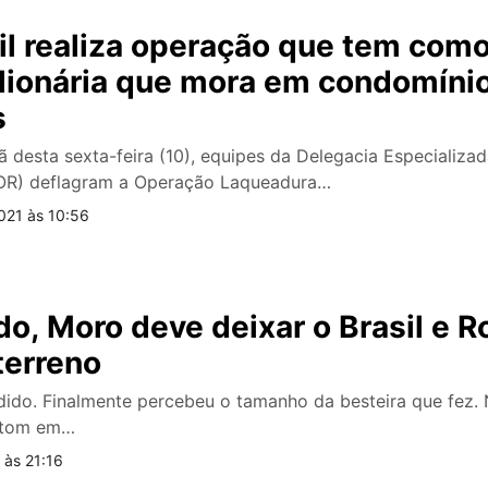
vil realiza operação que tem como
lionária que mora em condomínio
s
 desta sexta-feira (10), equipes da Delegacia Especializ
R) deflagram a Operação Laqueadura…
021 às 10:56
o, Moro deve deixar o Brasil e 
terreno
ido. Finalmente percebeu o tamanho da besteira que fez. N
o tom em…
 às 21:16