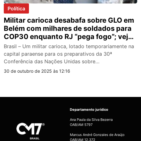
Política
Militar carioca desabafa sobre GLO em
Belém com milhares de soldados para
COP30 enquanto RJ “pega fogo”; veja
vídeo
Brasil – Um militar carioca, lotado temporariamente na
capital paraense para os preparativos da 30ª
Conferência das Nações Unidas sobre…
30 de outubro de 2025 às 12:16
Departamento jurídico
Ana Paula da Silva Bezerra
OAB/AM 5797
Marcus André Gonzales de Araújo
OAB/AM 12.372