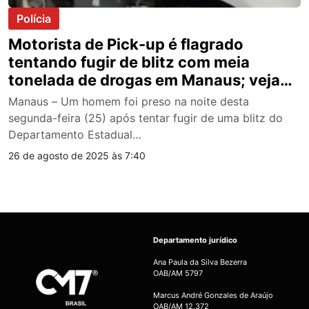
Polícia
Motorista de Pick-up é flagrado
tentando fugir de blitz com meia
tonelada de drogas em Manaus; veja
vídeo
Manaus – Um homem foi preso na noite desta
segunda-feira (25) após tentar fugir de uma blitz do
Departamento Estadual…
26 de agosto de 2025 às 7:40
Departamento jurídico
Ana Paula da Silva Bezerra
OAB/AM 5797
Marcus André Gonzales de Araújo
OAB/AM 12.372