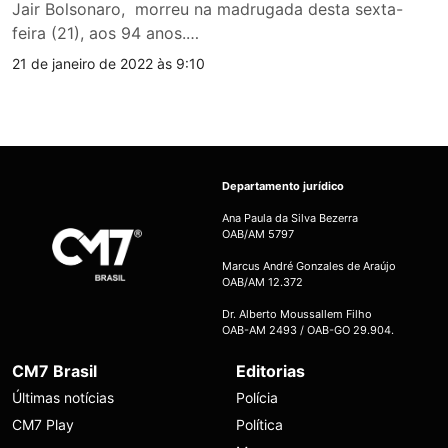
Jair Bolsonaro, morreu na madrugada desta sexta-
feira (21), aos 94 anos.…
21 de janeiro de 2022 às 9:10
Departamento jurídico
Ana Paula da Silva Bezerra
OAB/AM 5797
Marcus André Gonzales de Araújo
OAB/AM 12.372
Dr. Alberto Moussallem Filho
OAB-AM 2493 / OAB-GO 29.904.
CM7 Brasil
Editorias
Últimas notícias
Polícia
CM7 Play
Política