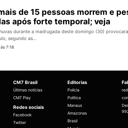
 mais de 15 pessoas morrem e p
das após forte temporal; veja
s chuvas durante a madrugada deste domingo (30) provoca
ulo, segundo as…
 às 7:18
CM7 Brasil
Editorias
Fa
Últimas notícias
Polícia
re
CM7 Play
Política
co
Manaus
Den
Redes sociais
99
Amazonas
Facebook
Brasil
Twitter