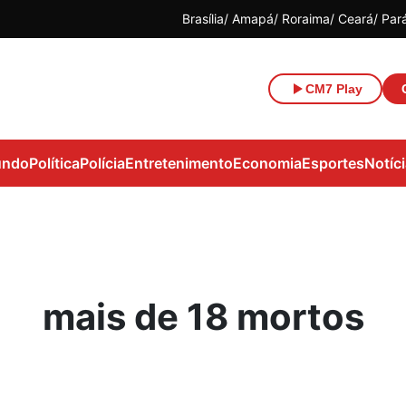
Brasília
Amapá
Roraima
Ceará
Par
CM7 Play
ndo
Política
Polícia
Entretenimento
Economia
Esportes
Notíc
mais de 18 mortos