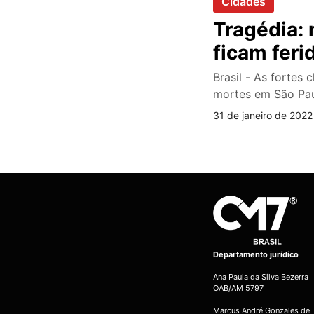
Cidades
Tragédia:
ficam feri
Brasil - As forte
mortes em São Pa
31 de janeiro de 2022
Departamento jurídico
Ana Paula da Silva Bezerra
OAB/AM 5797
Marcus André Gonzales de