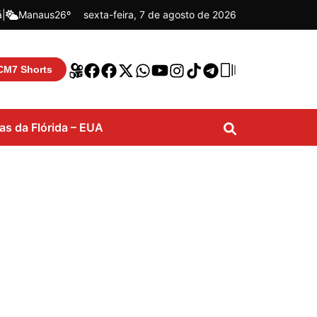
á
|
Manaus
26º
sexta-feira, 7 de agosto de 2026
CM7 Shorts
ias da Flórida – EUA