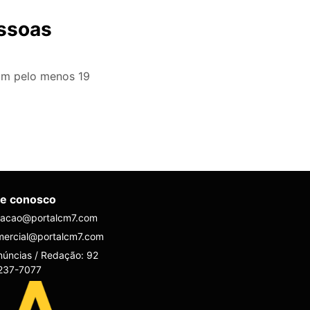
essoas
ram pelo menos 19
le conosco
dacao@portalcm7.com
mercial@portalcm7.com
úncias / Redação: 92
237-7077