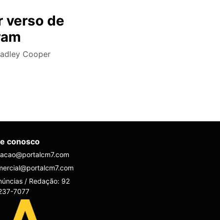
r verso de
gram
Bradley Cooper
le conosco
dacao@portalcm7.com
mercial@portalcm7.com
úncias / Redação: 92
237-7077