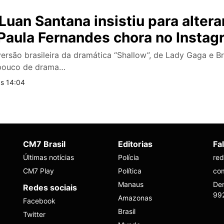
Luan Santana insistiu para altera
e Paula Fernandes chora no Insta
– versão brasileira da dramática “Shallow”, de Lady Gaga e 
pouco de drama…
às 14:04
CM7 Brasil
Editorias
Fa
Últimas notícias
Polícia
re
CM7 Play
Política
co
Manaus
Den
Redes sociais
99
Amazonas
Facebook
Brasil
Twitter