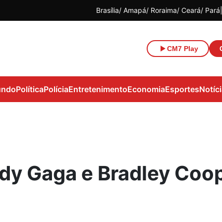
Brasília
Amapá
Roraima
Ceará
Pará
CM7 Play
ndo
Política
Polícia
Entretenimento
Economia
Esportes
Notíc
dy Gaga e Bradley Coo