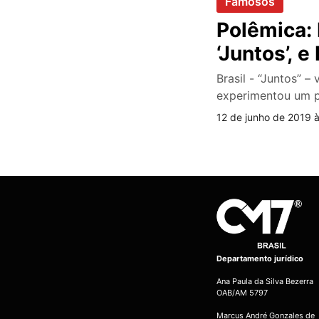
Famosos
Polêmica: 
‘Juntos’, 
Brasil - “Juntos” 
experimentou um 
12 de junho de 2019 
Departamento jurídico
Ana Paula da Silva Bezerra
OAB/AM 5797
Marcus André Gonzales de