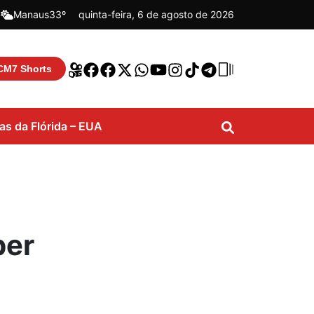
|
Manaus
33º
quinta-feira, 6 de agosto de 2026
CM7 Shorts
ias da Flórida – EUA
per