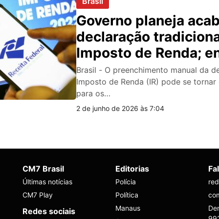
Brasil
Governo planeja aca
declaração tradiciona
Imposto de Renda; e
proposta
Brasil - O preenchimento manual da d
Imposto de Renda (IR) pode se tornar
para os…
2 de junho de 2026 às 7:04
CM7 Brasil
Editorias
Fa
Últimas notícias
Polícia
re
CM7 Play
Política
co
Manaus
Den
Redes sociais
99