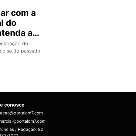
bar com a
l do
ntenda a
eclaração do
 coisa do passado
le conosco
dacao@portalcm7.com
mercial@portalcm7.com
úncias / Redação: 92
237-7077