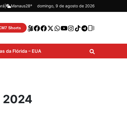
ará
|
Manaus
28º
domingo, 9 de agosto de 2026
CM7 Shorts
ias da Flórida – EUA
a 2024