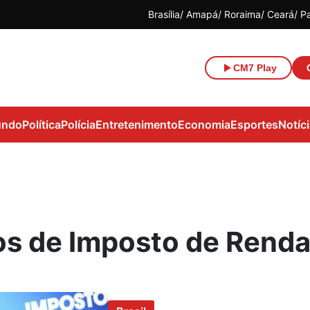
Brasília
Amapá
Roraima
Ceará
P
CM7 Play
ndo
Política
Polícia
Entretenimento
Economia
Esportes
Notíc
os de Imposto de Rend