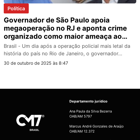
Política
Governador de São Paulo apoia
megaoperação no RJ e aponta crime
organizado como maior ameaça ao
Brasil
Brasil - Um dia após a operação policial mais letal da
história do país no Rio de Janeiro, o governador…
30 de outubro de 2025 às 8:47
Departamento jurídico
Ana Paula da Silva Bezerra
OAB/AM 5797
Marcus André Gonzales de Araújo
OAB/AM 12.372