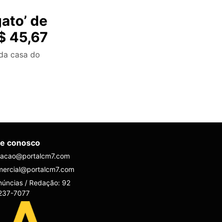
ato’ de
$ 45,67
da casa do
le conosco
dacao@portalcm7.com
mercial@portalcm7.com
úncias / Redação: 92
237-7077