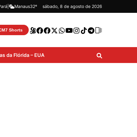
Pará
|
Manaus
32º
sábado, 8 de agosto de 2026
CM7 Shorts
ias da Flórida – EUA