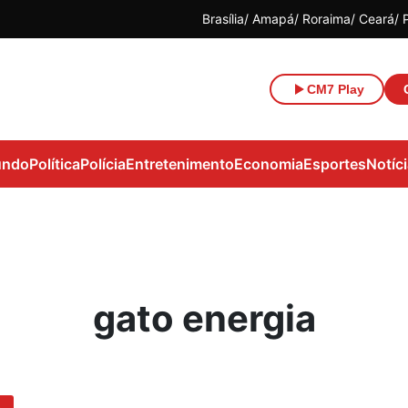
Brasília
Amapá
Roraima
Ceará
CM7 Play
ndo
Política
Polícia
Entretenimento
Economia
Esportes
Notíc
gato energia