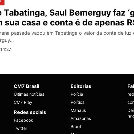
o
e Tabatinga, Saul Bemerguy faz ‘g
 sua casa e conta é de apenas R
mana passada vazou em Tabatinga o valor da conta de luz 
erguy…
 14:27
CM7 Brasil
Editorias
Fa
Últimas notícias
Polícia
re
CM7 Play
Política
co
Manaus
Den
Redes sociais
99
Amazonas
Facebook
Brasil
Twitter