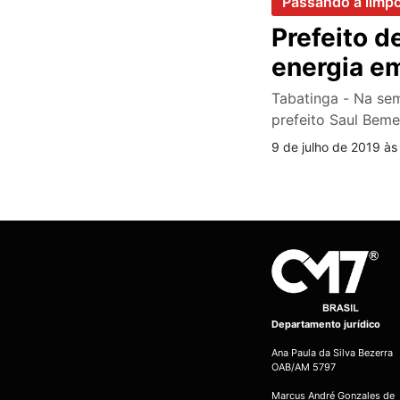
Passando a limp
Prefeito d
energia em
Tabatinga - Na se
prefeito Saul Bem
9 de julho de 2019 às
Departamento jurídico
Ana Paula da Silva Bezerra
OAB/AM 5797
Marcus André Gonzales de