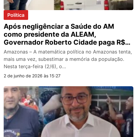
Política
Após negligênciar a Saúde do AM
como presidente da ALEAM,
Governador Roberto Cidade paga R$
100 milhões em salários atrasados aos
Amazonas – A matemática política no Amazonas tenta,
médicos
mais uma vez, subestimar a memória da população.
Nesta terça-feira (2/6), o…
2 de junho de 2026 às 15:27