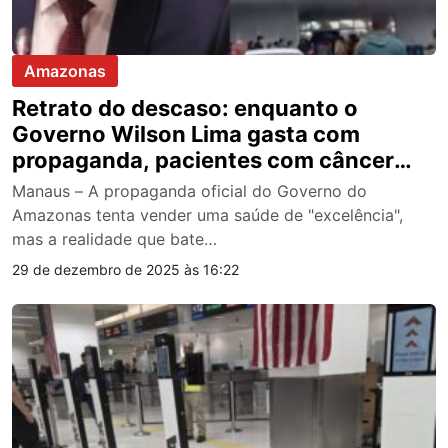
Amazonas
Retrato do descaso: enquanto o
Governo Wilson Lima gasta com
propaganda, pacientes com câncer
sofrem nas filas do FCECON; vídeo
Manaus – A propaganda oficial do Governo do
Amazonas tenta vender uma saúde de "excelência",
mas a realidade que bate…
29 de dezembro de 2025 às 16:22