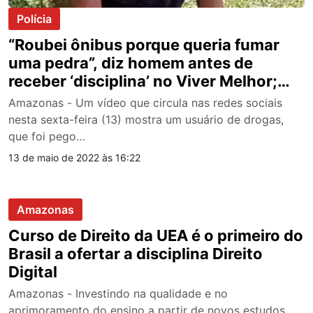
Polícia
“Roubei ônibus porque queria fumar
uma pedra”, diz homem antes de
receber ‘disciplina’ no Viver Melhor;
veja vídeo
Amazonas - Um vídeo que circula nas redes sociais
nesta sexta-feira (13) mostra um usuário de drogas,
que foi pego…
13 de maio de 2022 às 16:22
Amazonas
Curso de Direito da UEA é o primeiro do
Brasil a ofertar a disciplina Direito
Digital
Amazonas - Investindo na qualidade e no
aprimoramento do ensino a partir de novos estudos