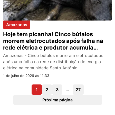
Amazonas
Hoje tem picanha! Cinco búfalos
morrem eletrocutados após falha na
rede elétrica e produtor acumula
prejuízo de R$ 20 mil
Amazonas - Cinco búfalos morreram eletrocutados
após uma falha na rede de distribuição de energia
elétrica na comunidade Santo Antônio…
1 de julho de 2026 às 11:33
1
2
3
…
27
Próxima página