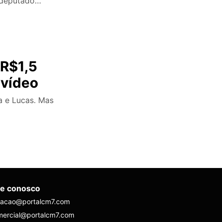
e deputado…
 R$1,5
 vídeo
a e Lucas. Mas
le conosco
dacao@portalcm7.com
mercial@portalcm7.com