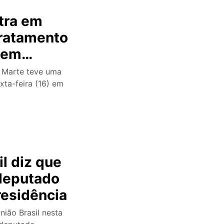
tra em
tratamento
a em
e Marte teve uma
xta-feira (16) em
il diz que
 deputado
residência
União Brasil nesta