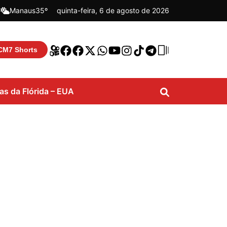
|
Manaus
35º
quinta-feira, 6 de agosto de 2026
CM7 Shorts
ias da Flórida – EUA