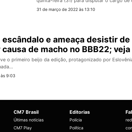
quinta-feira (31) para disputar o cargo d
31 de março de 2022 às 13:10
z escândalo e ameaça desistir de
r causa de macho no BBB22; veja
eve o primeiro beijo da edição, protagonizado por Eslovêni
nada…
 às 9:03
CM7 Brasil
Editorias
Fa
Últimas notícias
Polícia
re
CM7 Play
Política
co