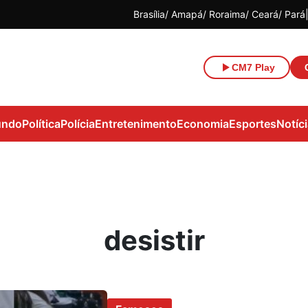
Brasília
Amapá
Roraima
Ceará
Pará
CM7 Play
ndo
Política
Polícia
Entretenimento
Economia
Esportes
Notíc
desistir