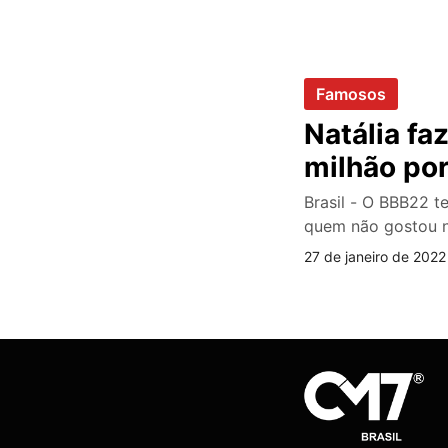
Famosos
Natália fa
milhão po
Brasil - O BBB22 t
quem não gostou 
27 de janeiro de 2022