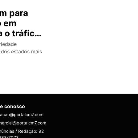
m para
o em
o tráfico
ariedade
s dos estados mais
le conosco
dacao@portalcm7.com
mercial@portalcm7.com
úncias / Redação: 92
237-7077