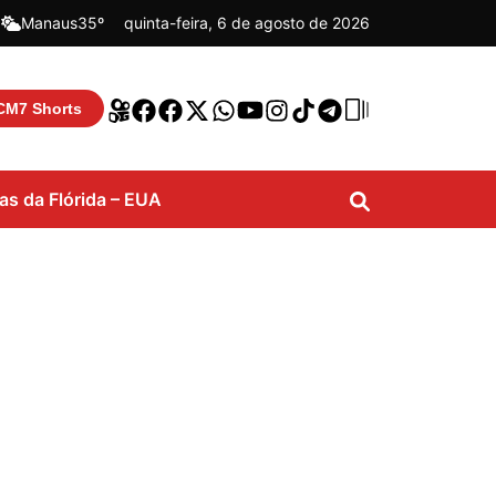
|
Manaus
35º
quinta-feira, 6 de agosto de 2026
CM7 Shorts
ias da Flórida – EUA