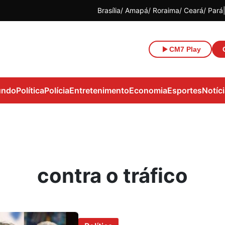
Brasília
Amapá
Roraima
Ceará
Pará
CM7 Play
ndo
Política
Polícia
Entretenimento
Economia
Esportes
Notíc
contra o tráfico