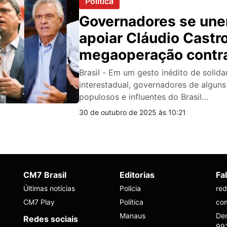
Política
Governadores se une
apoiar Cláudio Castr
megaoperação contra 
no RJ
Brasil - Em um gesto inédito de solid
interestadual, governadores de algun
populosos e influentes do Brasil…
30 de outubro de 2025 às 10:21
CM7 Brasil
Editorias
Fa
Últimas notícias
Polícia
re
CM7 Play
Política
co
Manaus
Den
Redes sociais
99