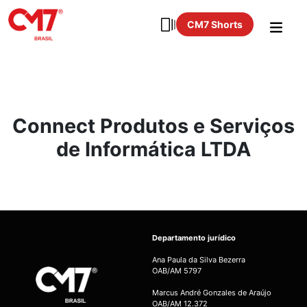
CM7 Shorts
Connect Produtos e Serviços
de Informática LTDA
Departamento jurídico
Ana Paula da Silva Bezerra
OAB/AM 5797
Marcus André Gonzales de Araújo
OAB/AM 12.372