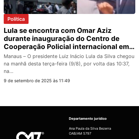
Política
Lula se encontra com Omar Aziz
durante inauguração do Centro de
Cooperação Policial internacional em
Manaus; veja vídeo
Manaus – O presidente Luiz Inácio Lula da Silva chegou
na manhã desta terça-feira (9/8), por volta das 10:37,
na…
9 de setembro de 2025 às 11:49
Departamento jurídico
Ana Paula da Silva Bezerra
OAB/AM 5797