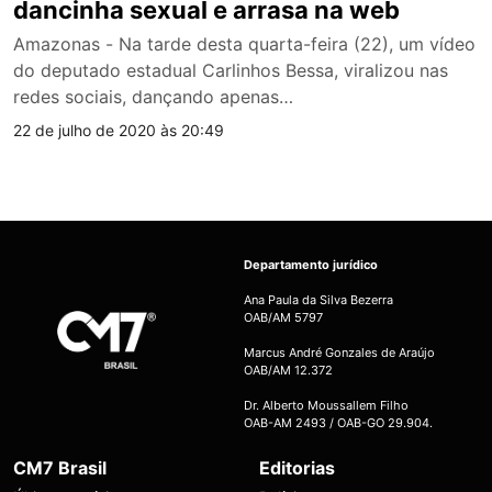
dancinha sexual e arrasa na web
Amazonas - Na tarde desta quarta-feira (22), um vídeo
do deputado estadual Carlinhos Bessa, viralizou nas
redes sociais, dançando apenas…
22 de julho de 2020 às 20:49
Departamento jurídico
Ana Paula da Silva Bezerra
OAB/AM 5797
Marcus André Gonzales de Araújo
OAB/AM 12.372
Dr. Alberto Moussallem Filho
OAB-AM 2493 / OAB-GO 29.904.
CM7 Brasil
Editorias