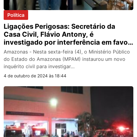
Política
Ligações Perigosas: Secretário da
Casa Civil, Flávio Antony, é
investigado por interferência em favor
da candidata Brena Dianná em
Amazonas - Nesta sexta-feira (4), o Ministério Público
Parintins; veja vídeo
do Estado do Amazonas (MPAM) instaurou um novo
inquérito civil para investigar…
4 de outubro de 2024 às 18:44