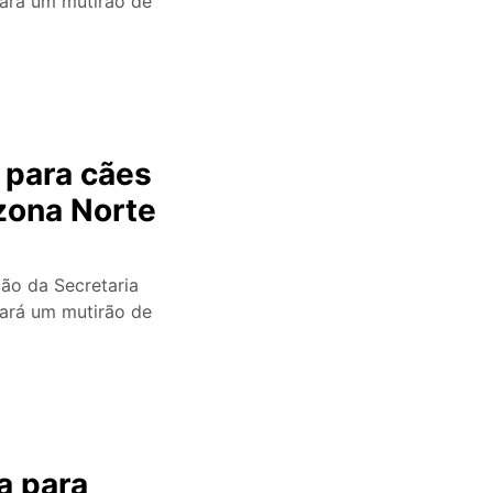
ará um mutirão de
 para cães
zona Norte
ão da Secretaria
ará um mutirão de
a para