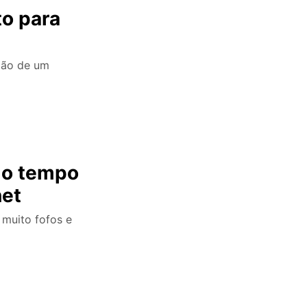
to para
ação de um
 o tempo
net
 muito fofos e