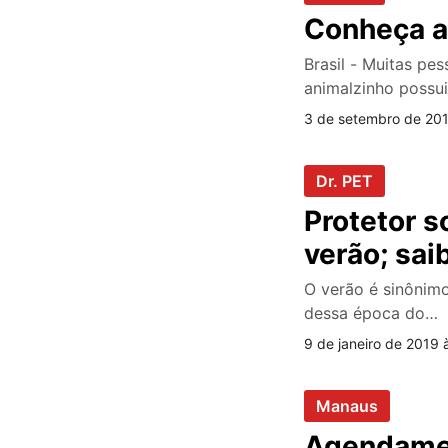
Conheça a 
Brasil - Muitas pe
animalzinho possui
3 de setembro de 201
Dr. PET
Protetor s
verão; sai
O verão é sinônimo
dessa época do…
9 de janeiro de 2019 
Manaus
Agendamen