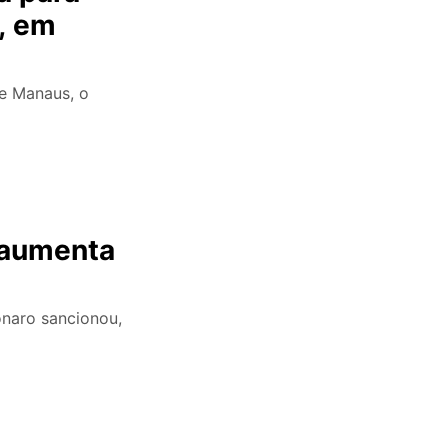
, em
de Manaus, o
e aumenta
sonaro sancionou,