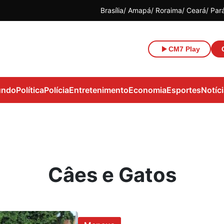
Brasília
Amapá
Roraima
Ceará
Par
CM7 Play
ndo
Política
Polícia
Entretenimento
Economia
Esportes
Notíc
Câes e Gatos