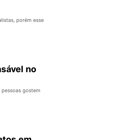
listas, porém esse
nsável no
as pessoas gostem
atos em