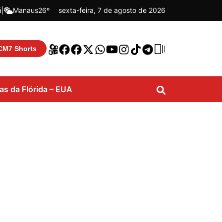
á
|
Manaus
26º
sexta-feira, 7 de agosto de 2026
CM7 Shorts
ias da Flórida – EUA