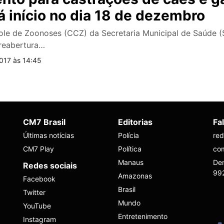
rá início no dia 18 de dezembro
ole de Zoonoses (CCZ) da Secretaria Municipal de Saúde
 reabertura…
017 às 14:45
CM7 Brasil
Editorias
Fa
Últimas notícias
Polícia
re
CM7 Play
Política
co
Manaus
Den
Redes sociais
99
Amazonas
Facebook
Brasil
Twitter
Mundo
YouTube
Entretenimento
Instagram