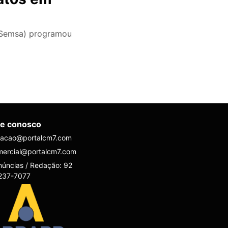
 (Semsa) programou
le conosco
dacao@portalcm7.com
mercial@portalcm7.com
úncias / Redação: 92
237-7077