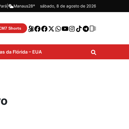
Pará
|
Manaus
28º
sábado, 8 de agosto de 2026
CM7 Shorts
ias da Flórida – EUA
vo