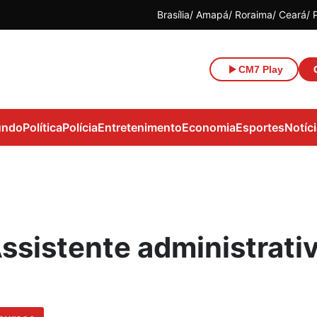
Brasília
Amapá
Roraima
Ceará
CM7 Play
ndo
Política
Polícia
Entretenimento
Economia
Esportes
Notíc
ssistente administrati