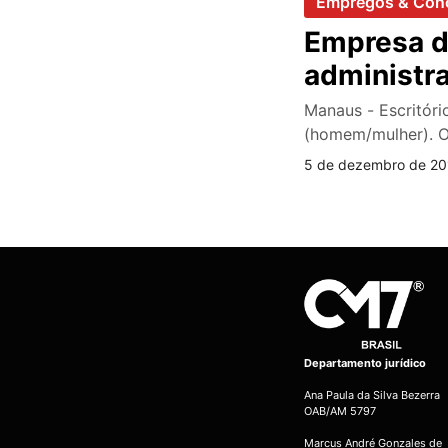
Empregos & Con
Empresa d
administr
Manaus - Escritóri
(homem/mulher). O
5 de dezembro de 201
Departamento jurídico
Ana Paula da Silva Bezerra
OAB/AM 5797
Marcus André Gonzales de