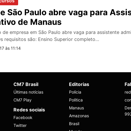
cursos
e São Paulo abre vaga para Assi
ativo de Manaus
o de empresa em São Paulo abre vaga para assistente admi
s requisitos são: Ensino Superior completo…
7 às 11:14
CM7 Brasil
Editorias
Fa
Últimas notícias
Polícia
re
CM7 Play
Política
co
Manaus
Den
Redes sociais
99
Amazonas
Facebook
Brasil
Twitter