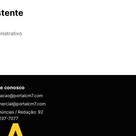
stente
nistrativo
le conosco
dacao@portalcm7.com
mercial@portalcm7.com
úncias / Redação: 92
237-7077