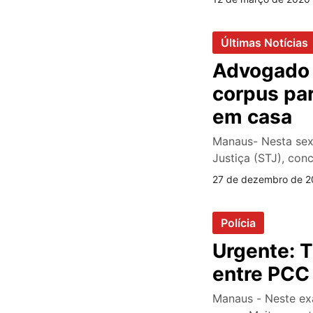
Últimas Notícias
Advogado 
corpus par
em casa
Manaus- Nesta sext
Justiça (STJ), co
27 de dezembro de 2
Polícia
Urgente: T
entre PCC
Manaus - Neste ex