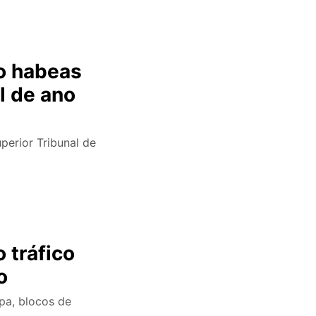
o habeas
l de ano
perior Tribunal de
 tráfico
o
pa, blocos de