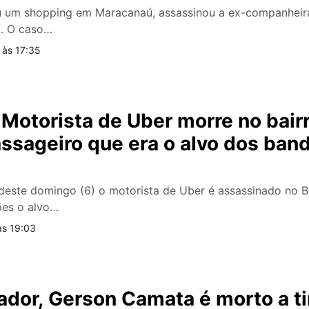
um shopping em Maracanaú, assassinou a ex-companheira
. O caso…
 às 17:35
Motorista de Uber morre no bair
assageiro que era o alvo dos ban
este domingo (6) o motorista de Uber é assassinado no Ba
ões o alvo…
às 19:03
ador, Gerson Camata é morto a t