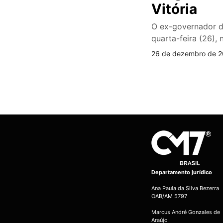
Vitória
O ex-governador do
quarta-feira (26), 
26 de dezembro de 2
Departamento jurídico
Ana Paula da Silva Bezerra
OAB/AM 5797
Marcus André Gonzales de
Araújo