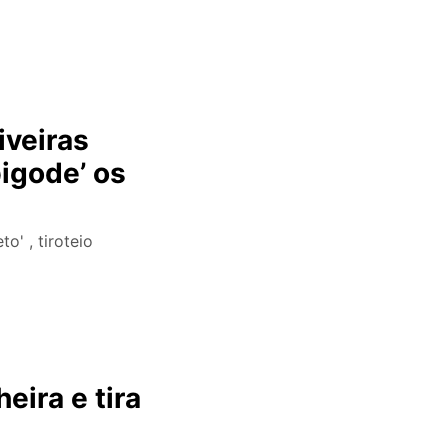
iveiras
bigode’ os
o' , tiroteio
ira e tira