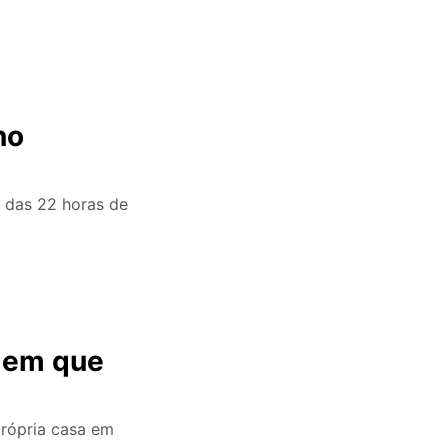
no
 das 22 horas de
omem que
rópria casa em