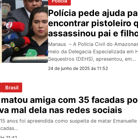
Polícia
Polícia pede ajuda pa
encontrar pistoleiro 
assassinou pai e filh
Manaus; veja vídeo
Manaus – A Polícia Civil do Amazona
meio da Delegacia Especializada em 
Sequestros (DEHS), apresentou, em…
24 de junho de 2025 às 11:52
Brasil
 matou amiga com 35 facadas po
ava mal dela nas redes sociais
15 anos foi apreendida como suspeita de matar Emanuelle 
acadas…
às 21:42