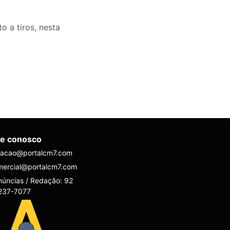
o a tiros, nesta
le conosco
dacao@portalcm7.com
mercial@portalcm7.com
úncias / Redação: 92
237-7077