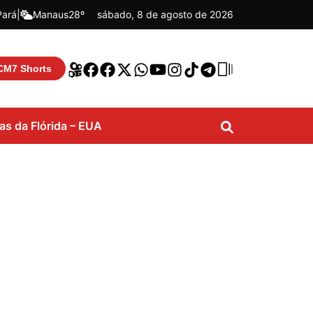
Pará
|
Manaus
28º
sábado, 8 de agosto de 2026
CM7 Shorts
ias da Flórida – EUA