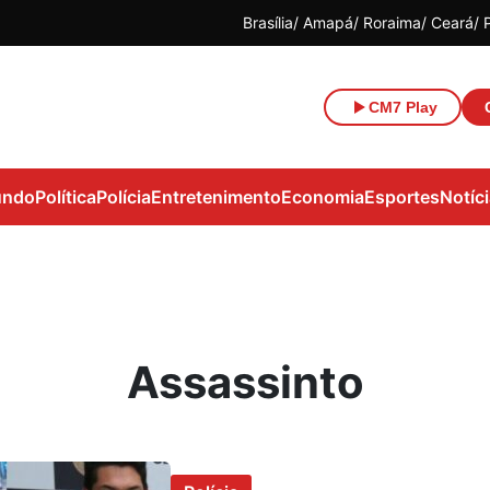
Brasília
Amapá
Roraima
Ceará
CM7 Play
ndo
Política
Polícia
Entretenimento
Economia
Esportes
Notíc
Assassinto