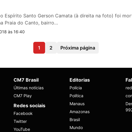
 Espírito Santo Gerson Camata (à direita na foto) foi mort
na Praia do Canto, bairro…
018 às 16:40
1
2
Próxima página
CM7 Brasil
Editorias
Fa
Últimas notícias
Polícia
re
CM7 Play
Política
co
Manaus
Den
Redes sociais
99
Amazonas
Facebook
Brasil
Twitter
Mundo
YouTube