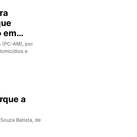
ra
que
o em
s (PC-AM), por
Homicídios e
rque a
Souza Batista, de