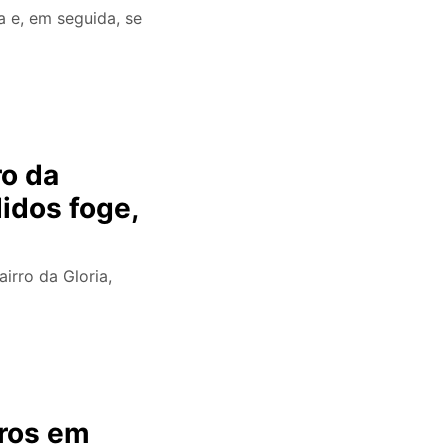
 e, em seguida, se
ro da
didos foge,
irro da Gloria,
iros em