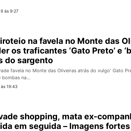
19 às 9:27
iroteio na favela no Monte das Ol
er os traficantes ‘Gato Preto’ e ‘
s do sargento
vade favela no Monte das Oliveiras atrás do vulgo' Gato Pret
té bombas na…
 às 19:43
ade shopping, mata ex-companhe
vida em seguida – Imagens fortes