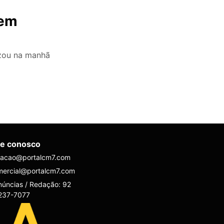
 em
izou na manhã
le conosco
dacao@portalcm7.com
mercial@portalcm7.com
úncias / Redação: 92
237-7077