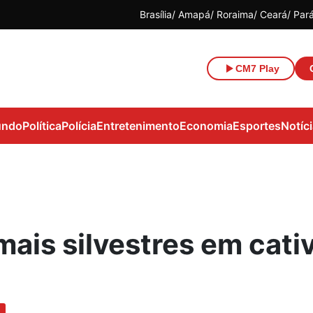
Brasília
Amapá
Roraima
Ceará
Par
CM7 Play
ndo
Política
Polícia
Entretenimento
Economia
Esportes
Notíc
ais silvestres em cati