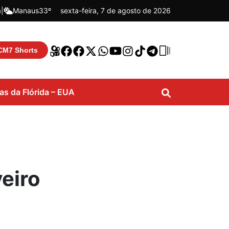
á
|
Manaus
33º
sexta-feira, 7 de agosto de 2026
CM7 Shorts
ias da Flórida – EUA
veiro