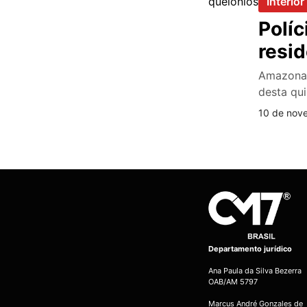
Interior
Políc
resi
Amazonas
desta qui
10 de nov
Departamento jurídico
Ana Paula da Silva Bezerra
OAB/AM 5797
Marcus André Gonzales de