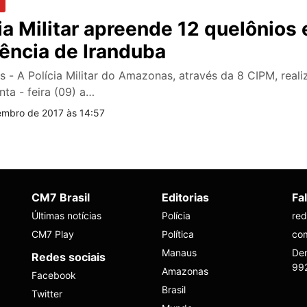
ia Militar apreende 12 quelônios
dência de Iranduba
 - A Polícia Militar do Amazonas, através da 8 CIPM, real
nta - feira (09) a…
embro de 2017 às 14:57
CM7 Brasil
Editorias
Fa
Últimas notícias
Polícia
re
CM7 Play
Política
co
Manaus
Den
Redes sociais
99
Amazonas
Facebook
Brasil
Twitter