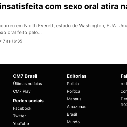
 insatisfeita com sexo oral atira 
correu em North Everett, estado de Washington, EUA. Uma 
xo oral feito pelo…
17 às 16:35
CM7 Brasil
Editorias
Fa
Últimas notícias
Polícia
re
CM7 Play
Política
co
Manaus
Den
Redes sociais
99
Amazonas
Facebook
Brasil
Twitter
Mundo
YouTube