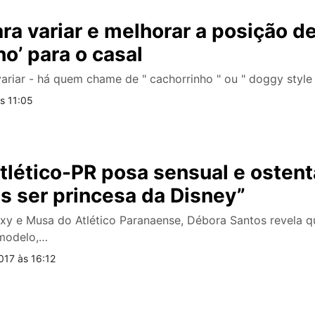
ara variar e melhorar a posição d
ho’ para o casal
riar - há quem chame de " cachorrinho " ou " doggy style
s 11:05
lético-PR posa sensual e ostenta
s ser princesa da Disney”
xy e Musa do Atlético Paranaense, Débora Santos revela q
 modelo,…
17 às 16:12