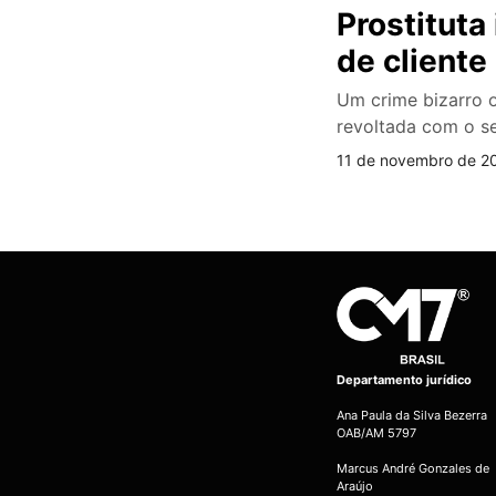
Prostituta
de cliente
Um crime bizarro o
revoltada com o se
11 de novembro de 20
Departamento jurídico
Ana Paula da Silva Bezerra
OAB/AM 5797
Marcus André Gonzales de
Araújo