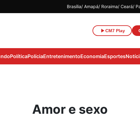
Brasília
Amapá
Roraima
Ceará
P
CM7 Play
ndo
Política
Polícia
Entretenimento
Economia
Esportes
Notíc
Amor e sexo