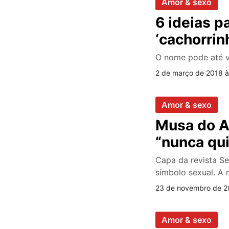
Amor & sexo
6 ideias p
‘cachorrin
O nome pode até va
2 de março de 2018 à
Amor & sexo
Musa do At
“nunca qui
Capa da revista Se
símbolo sexual. A
23 de novembro de 20
Amor & sexo