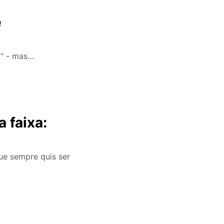
e
 " - mas…
 faixa:
ue sempre quis ser