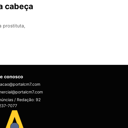
na cabeça
prostituta,
le conosco
dacao@portalcm7.com
mercial@portalcm7.com
úncias / Redação: 92
237-7077