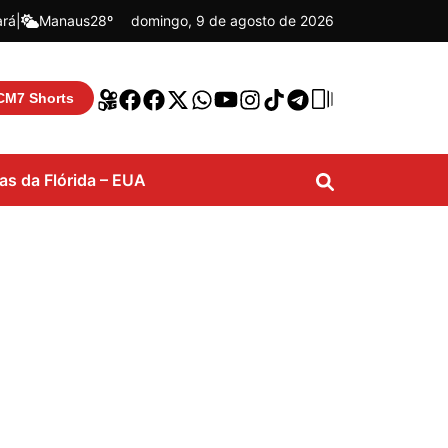
ará
|
Manaus
28º
domingo, 9 de agosto de 2026
CM7 Shorts
ias da Flórida – EUA