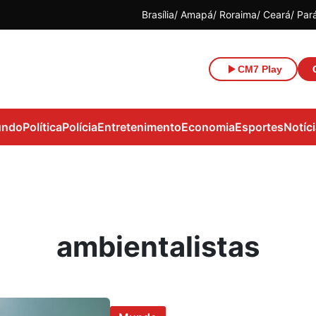
Brasília
Amapá
Roraima
Ceará
Par
CM7 Play
ndo
Política
Polícia
Entretenimento
Economia
Esportes
Notíc
ambientalistas