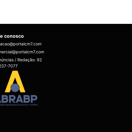
le conosco
dacao@portalcm7.com
mercial@portalcm7.com
úncias / Redação: 92
237-7077