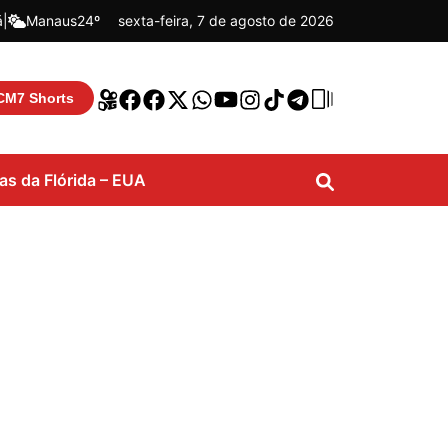
á
|
Manaus
24º
sexta-feira, 7 de agosto de 2026
CM7 Shorts
ias da Flórida – EUA