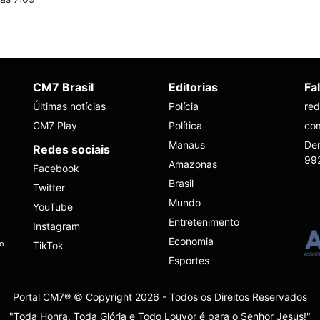
CM7 Brasil
Editorias
Fa
Últimas notícias
Polícia
re
CM7 Play
Política
co
Manaus
Den
Redes sociais
99
Amazonas
Facebook
Brasil
Twitter
Mundo
YouTube
Entretenimento
Instagram
Economia
ho
TikTok
Esportes
Portal CM7® © Copyright 2026 - Todos os Direitos Reservados
"Toda Honra, Toda Glória e Todo Louvor é para o Senhor Jesus!"