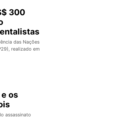
S$ 300
o
entalistas
rência das Nações
29), realizado em
 e os
ois
plo assassinato