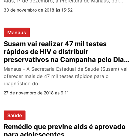
Aids, 1º de dezembro, a Prefeitura de Manaus, por…
30 de novembro de 2018 às 15:52
Manaus
Susam vai realizar 47 mil testes
rápidos de HIV e distribuir
preservativos na Campanha pelo Dia
Mundial de Luta contra a Aids
Manaus - A Secretaria Estadual de Saúde (Susam) vai
oferecer mais de 47 mil testes rápidos para o
diagnóstico do…
27 de novembro de 2018 às 9:11
Saúde
Remédio que previne aids é aprovado
para adolescentes