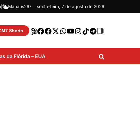
á
|
Manaus
26º
sexta-feira, 7 de agosto de 2026
CM7 Shorts
ias da Flórida – EUA