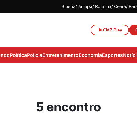
Brasília
Amapá
Roraima
Ceará
Par
CM7 Play
ndo
Política
Polícia
Entretenimento
Economia
Esportes
Notíc
5 encontro