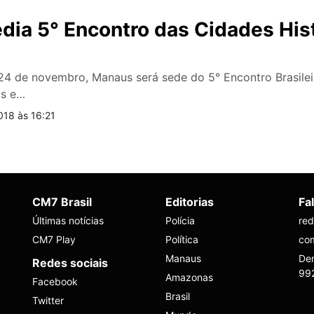
dia 5° Encontro das Cidades His
24 de novembro, Manaus será sede do 5° Encontro Brasile
as e…
18 às 16:21
CM7 Brasil
Editorias
Fa
Últimas notícias
Polícia
re
CM7 Play
Política
co
Manaus
Den
Redes sociais
99
Amazonas
Facebook
Brasil
Twitter