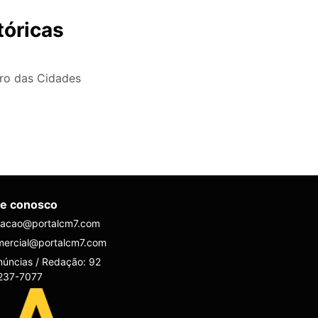
tóricas
iro das Cidades
le conosco
dacao@portalcm7.com
mercial@portalcm7.com
úncias / Redação: 92
237-7077