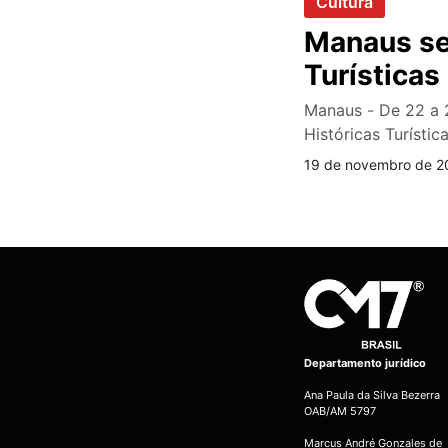
Cultura
Manaus se
Turísticas
Manaus - De 22 a 
Históricas Turístic
19 de novembro de 20
Departamento jurídico
Ana Paula da Silva Bezerra
OAB/AM 5797
Marcus André Gonzales de