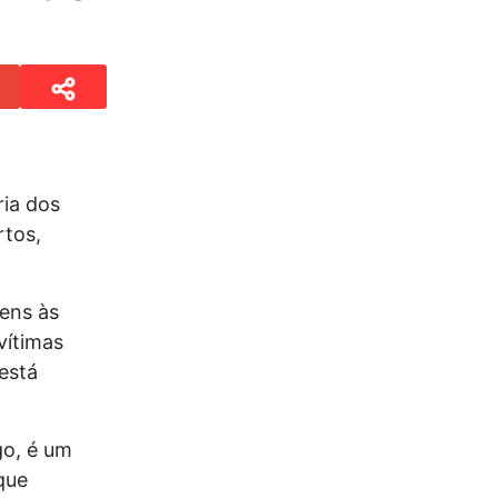
ria dos
rtos,
ens às
vítimas
está
go, é um
que