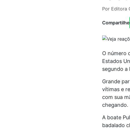
Por Editora 
Compartilhe
O número de
Estados Un
segundo a 
Grande par
vítimas e r
com sua mãe
chegando. 
A boate Pu
badalado cl