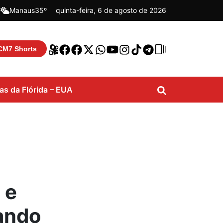
|
Manaus
35º
quinta-feira, 6 de agosto de 2026
CM7 Shorts
ias da Flórida – EUA
 e
ando