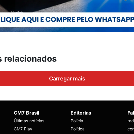
s relacionados
Carregar mais
CM7 Brasil
Editorias
Fa
Últimas notícias
Polícia
re
CM7 Play
Política
co