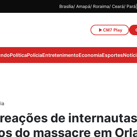
Brasília
Amapá
Roraima
Ceará
Pará
CM7 Play
ndo
Política
Polícia
Entretenimento
Economia
Esportes
Notíc
ia
 reações de internautas
tos do massacre em Orl