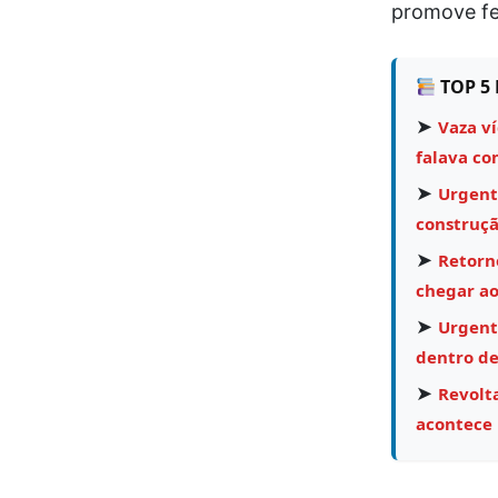
promove fe
TOP 5 
➤
Vaza v
falava co
➤
Urgent
construçã
➤
Retorn
chegar ao
➤
Urgent
dentro de
➤
Revolta
acontece