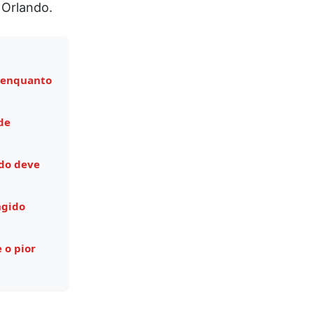
 Orlando.
 enquanto
de
do deve
ngido
 o pior