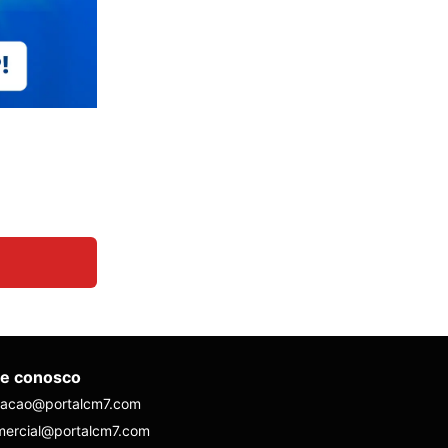
le conosco
dacao@portalcm7.com
mercial@portalcm7.com