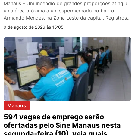
Manaus – Um incêndio de grandes proporções atingiu
uma área próxima a um supermercado no bairro
Armando Mendes, na Zona Leste da capital. Registros
feitos por pessoas que passavam pelo local mostram a
9 de agosto de 2026 às 15:05
dimensão das chamas. Até o momento, as causas do
incêndio ainda são desconhecidas. Mais informações a
qualquer instante. Veja vídeos:
Manaus
594 vagas de emprego serão
ofertadas pelo Sine Manaus nesta
segunda-feira (10), veja quais