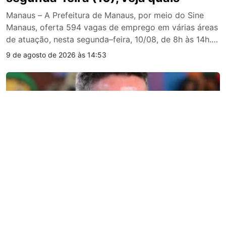
Manaus – A Prefeitura de Manaus, por meio do Sine
Manaus, oferta 594 vagas de emprego em várias áreas
de atuação, nesta segunda–feira, 10/08, de 8h às 14h. O
candidato pode validar a Carteira Digital e Previdência
9 de agosto de 2026 às 14:53
Social (CTPS) no aplicativo “Carteira de Trabalho
Digital” ou acessar o site http://gov.br/trabalho. Para
participar da pré–seleção e concorrer a […]
Política
David Almeida participa do primeiro
debate das Eleições 2026 e