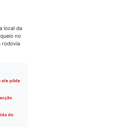
 local da
oqueio no
a rodovia
 ele pôde
facção
ida do