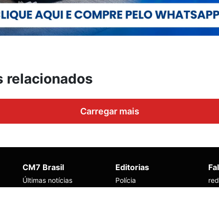
s relacionados
Carregar mais
CM7 Brasil
Editorias
Fa
Últimas notícias
Polícia
re
CM7 Play
Política
co
Manaus
Den
Redes sociais
99