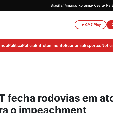
Brasília
Amapá
Roraima
Ceará
Par
CM7 Play
ndo
Política
Polícia
Entretenimento
Economia
Esportes
Notíc
 fecha rodovias em at
ra o impeachment