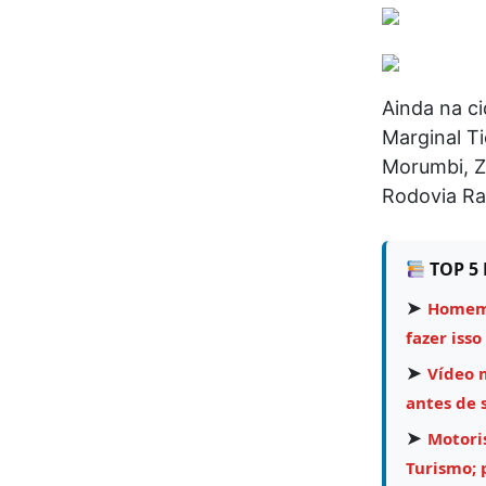
Ainda na ci
Marginal T
Morumbi, Z
Rodovia Ra
TOP 5 
➤
Homem 
fazer isso
➤
Vídeo 
antes de 
➤
Motori
Turismo;