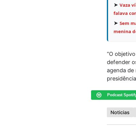
➤
Vaza v
falava co
➤
Sem mar
menina de
“O objetivo
defender o
agenda de 
presidência
Podcast Spotif
Noticias