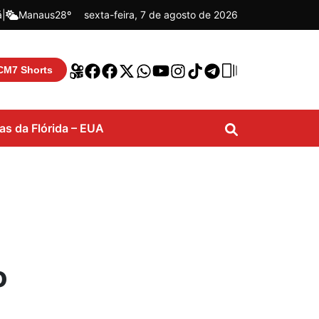
á
|
Manaus
28º
sexta-feira, 7 de agosto de 2026
CM7 Shorts
ias da Flórida – EUA
o