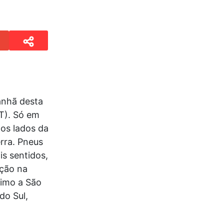
anhã desta
T). Só em
dos lados da
rra. Pneus
is sentidos,
ação na
ximo a São
do Sul,