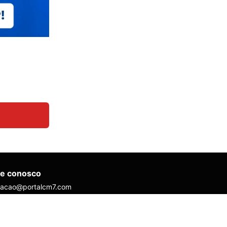
le conosco
dacao@portalcm7.com
mercial@portalcm7.com
úncias / Redação: 92
237-7077