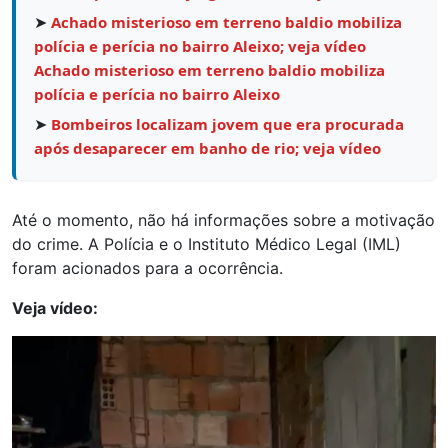
➤
Achado misterioso em terreno baldio mobiliza
polícia e perícia no bairro Aleixo; veja vídeo
Achado misterioso em terreno baldio mobiliza
polícia e perícia no bairro Aleixo
➤
Bombeiros localizam jovem que era procurada
após desaparecer em banho de rio; veja vídeo
Até o momento, não há informações sobre a motivação
do crime. A Polícia e o Instituto Médico Legal (IML)
foram acionados para a ocorrência.
Veja vídeo:
Tocador
de
vídeo