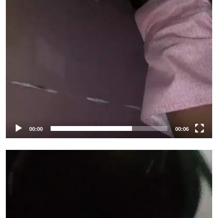
00:00
00:06
Tocador
de
vídeo