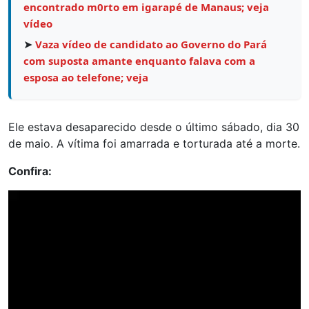
encontrado m0rto em igarapé de Manaus; veja
vídeo
➤
Vaza vídeo de candidato ao Governo do Pará
com suposta amante enquanto falava com a
esposa ao telefone; veja
Ele estava desaparecido desde o último sábado, dia 30
de maio. A vítima foi amarrada e torturada até a morte.
Confira:
Tocador
de
vídeo