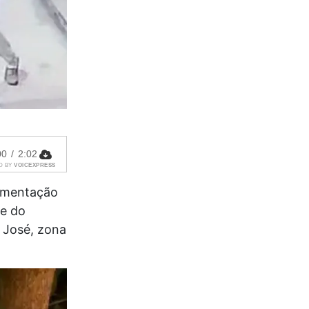
00
/
2:02
D BY
VOICEXPRESS
imentação
te do
o José, zona