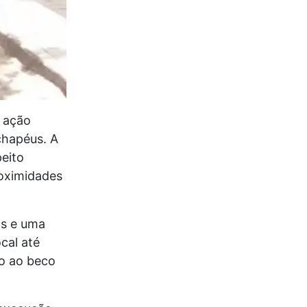
 ação
chapéus. A
eito
oximidades
ns e uma
cal até
o ao beco