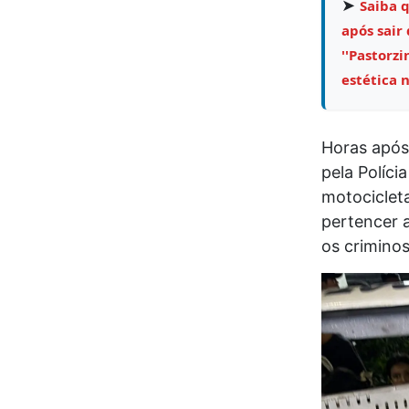
➤
Saiba 
após sair
''Pastorz
estética 
Horas após
pela Políci
motociclet
pertencer a
os crimino