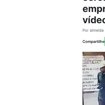
empr
víde
Por almeida
Compartilhe