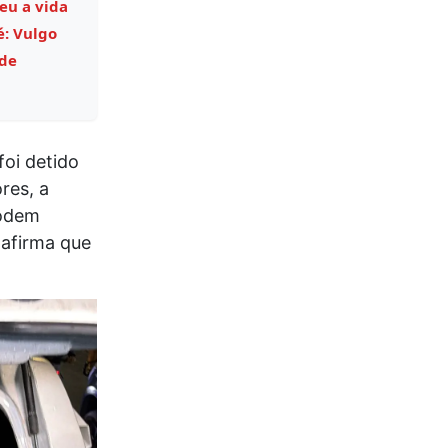
eu a vida
é: Vulgo
 de
oi detido
res, a
podem
 afirma que