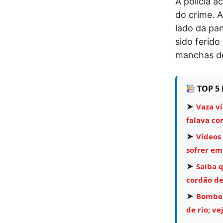
A polícia 
do crime. 
lado da pa
sido ferido
manchas de
TOP 5 
➤
Vaza v
falava co
➤
Vídeos
sofrer em
➤
Saiba q
cordão de
➤
Bombei
de rio; ve