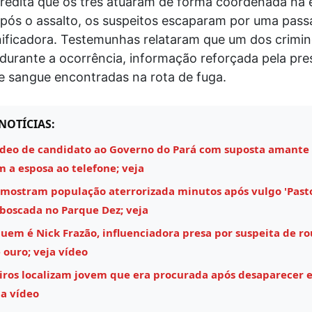
acredita que os três atuaram de forma coordenada na
Após o assalto, os suspeitos escaparam por uma pas
nificadora. Testemunhas relataram que um dos crimin
 durante a ocorrência, informação reforçada pela pr
 sangue encontradas na rota de fuga.
NOTÍCIAS:
ídeo de candidato ao Governo do Pará com suposta amante
m a esposa ao telefone; veja
 mostram população aterrorizada minutos após vulgo 'Past
boscada no Parque Dez; veja
uem é Nick Frazão, influenciadora presa por suspeita de r
 ouro; veja vídeo
ros localizam jovem que era procurada após desaparecer
ja vídeo