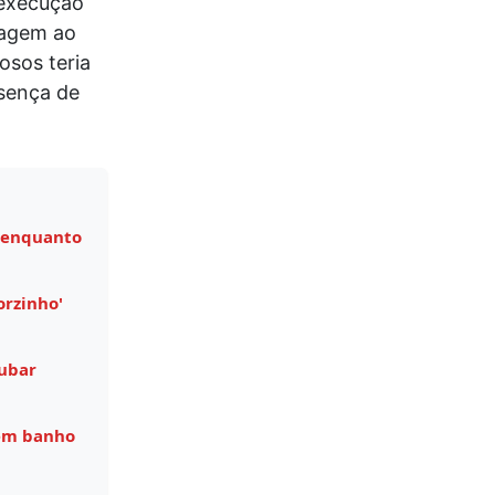
 execução
sagem ao
osos teria
esença de
 enquanto
orzinho'
oubar
 em banho