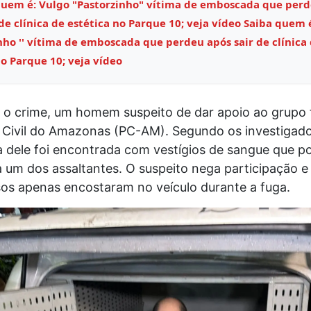
quem é: Vulgo "Pastorzinho" vítima de emboscada que perd
 de clínica de estética no Parque 10; veja vídeo Saiba quem 
inho '' vítima de emboscada que perdeu após sair de clínica
no Parque 10; veja vídeo
 o crime, um homem suspeito de dar apoio ao grupo f
a Civil do Amazonas (PC-AM). Segundo os investigado
a dele foi encontrada com vestígios de sangue que 
 um dos assaltantes. O suspeito nega participação e
sos apenas encostaram no veículo durante a fuga.