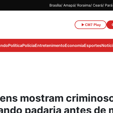
Brasília
Amapá
Roraima
Ceará
Pará
CM7 Play
ndo
Política
Polícia
Entretenimento
Economia
Esportes
Notíc
ens mostram criminos
ando padaria antes de 