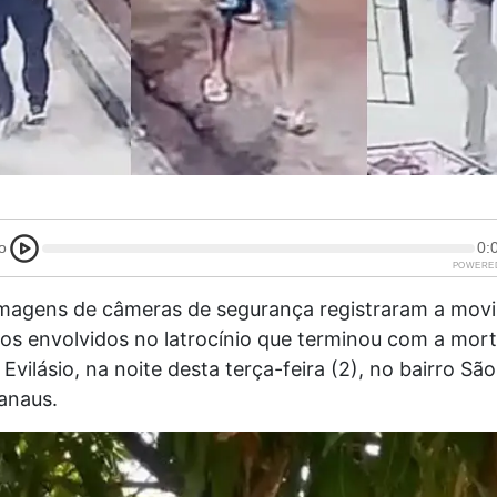
o
0:
POWERE
magens de câmeras de segurança registraram a mov
tos envolvidos no latrocínio que terminou com a mor
Evilásio, na noite desta terça-feira (2), no bairro Sã
anaus.