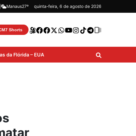
|
Manaus
27º
quinta-feira, 6 de agosto de 2026
CM7 Shorts
ias da Flórida – EUA
os
matar