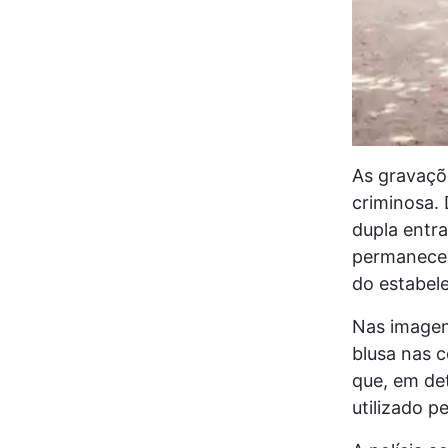
As gravaçõ
criminosa.
dupla entra
permanece 
do estabel
Nas imagen
blusa nas c
que, em de
utilizado p