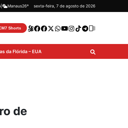
á
|
Manaus
26º
sexta-feira, 7 de agosto de 2026
CM7 Shorts
ias da Flórida – EUA
ro de