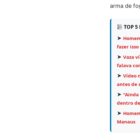
arma de fo
TOP 5 
➤
Homem 
fazer isso
➤
Vaza v
falava co
➤
Vídeo 
antes de 
➤
"Ainda
dentro de
➤
Homem 
Manaus