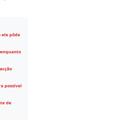
 ele pôde
 enquanto
facção
a possível
te de