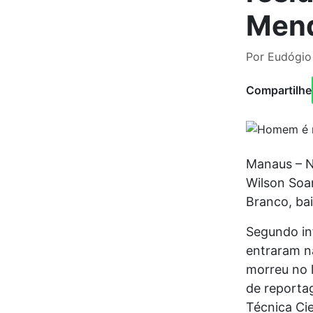
Men
Por Eudógio
Compartilhe
Manaus – N
Wilson Soar
Branco, ba
Segundo in
entraram na
morreu no l
de reporta
Técnica Cie