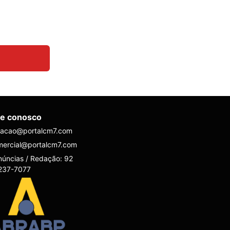
le conosco
dacao@portalcm7.com
mercial@portalcm7.com
úncias / Redação: 92
237-7077