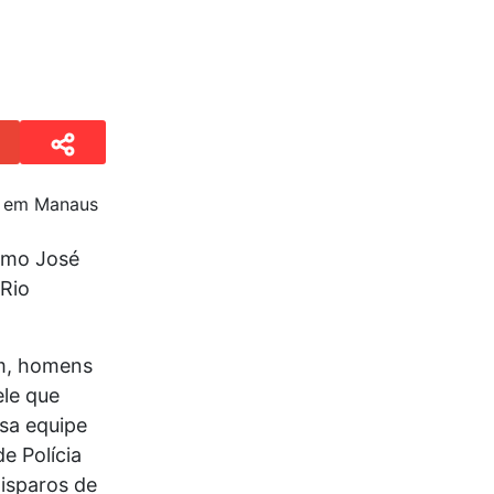
como José
 Rio
m, homens
ele que
ssa equipe
e Polícia
disparos de