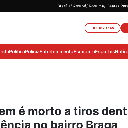
Brasília
Amapá
Roraima
Ceará
Par
CM7 Play
ndo
Política
Polícia
Entretenimento
Economia
Esportes
Notíc
m é morto a tiros dent
dência no bairro Braga