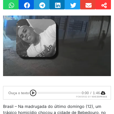
Ouça o texto
0:00
/
1:46
POWERED BY
VOICEXPRESS
Brasil – Na madrugada do último domingo (12), um
trágico homicídio chocou a cidade de Bebedouro, no