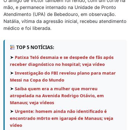
O amigo de Victor também foi ferido, com um corte na
mão, e permanece internado na Unidade de Pronto
Atendimento (UPA) de Bebedouro, em observação.
Natália, vítima da agressão inicial, recebeu atendimento
médico e foi liberada.
TOP 5 NOTÍCIAS:
➤
Patixa Teló desmaia e se despede de fãs após
receber diagnóstico no hospital; veja vídeo
➤
Investigação do FBI revelou plano para matar
Messi na Copa do Mundo
➤
Saiba quem era a mulher que morreu
atropelada na Avenida Rodrigo Otávio, em
Manaus; veja vídeos
➤
Urgente: homem ainda não identificado é
encontrado m0rto em igarapé de Manaus; veja
vídeo