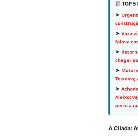
TOP 5 
➤
Urgent
construçã
➤
Vaza v
falava co
➤
Retorn
chegar ao
➤
Motoris
Teixeira; 
➤
Achado 
Aleixo; v
perícia no
A Cilada: 