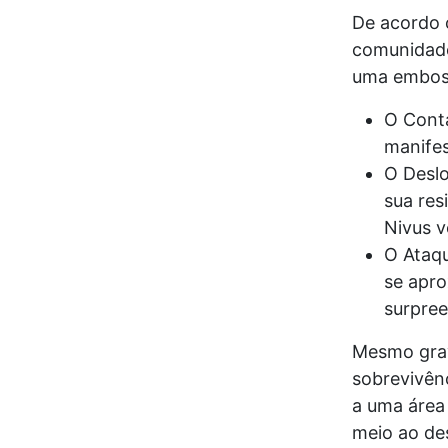
De acordo 
comunidade 
uma embosc
O Conta
manifes
O Deslo
sua re
Nivus v
O Ataqu
se apro
surpree
Mesmo grav
sobrevivênc
a uma área 
meio ao de