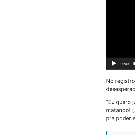
00:00
No registro
desesperado
“Eu quero j
matando! (
pra poder e