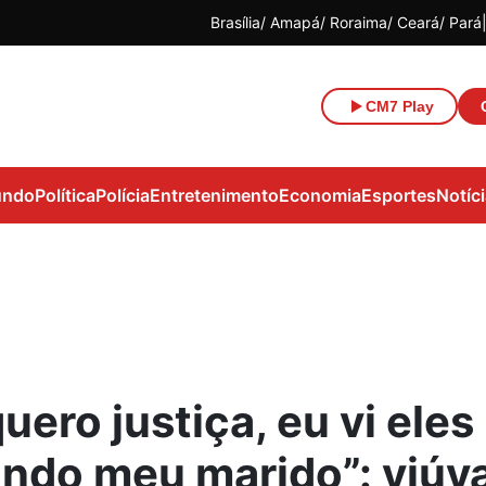
Brasília
Amapá
Roraima
Ceará
Pará
CM7 Play
ndo
Política
Polícia
Entretenimento
Economia
Esportes
Notíc
uero justiça, eu vi eles
ndo meu marido”: viúv