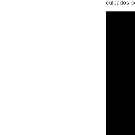
culpados pe
Tocador
de
vídeo