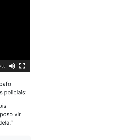
0:55
abafo
policiais:
ois
poso vir
ela.”