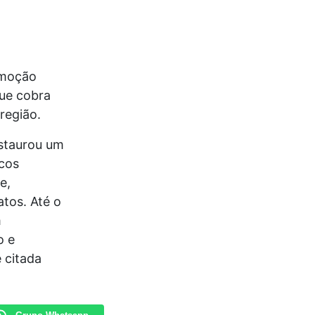
omoção
que cobra
região.
instaurou um
icos
e,
tos. Até o
m
o e
 citada