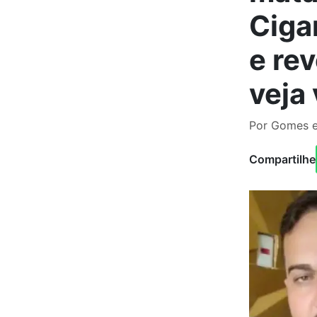
Ciga
e re
veja
Por Gomes e
Compartilhe