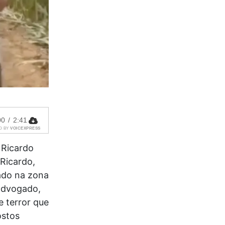
00
/
2:41
D BY
VOICEXPRESS
 Ricardo
Ricardo,
ado na zona
 advogado,
 terror que
ostos