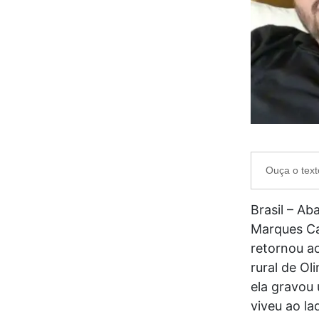
Ouça o text
Brasil – Ab
Marques Ca
retornou a
rural de O
ela gravou
viveu ao l