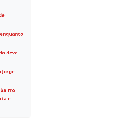
de
 enquanto
do deve
o Jorge
 bairro
cia e