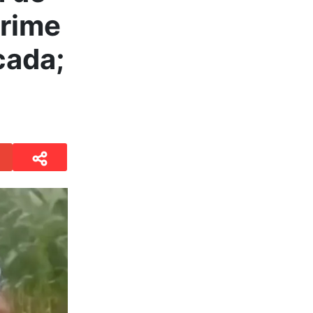
crime
cada;