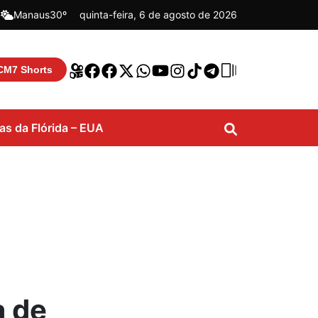
|
Manaus
30º
quinta-feira, 6 de agosto de 2026
CM7 Shorts
ias da Flórida – EUA
a de