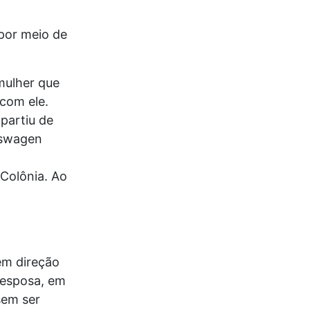
 por meio de
mulher que
 com ele.
partiu de
kswagen
Colônia. Ao
em direção
 esposa, em
sem ser