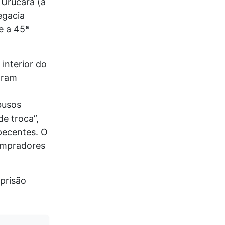
 Urucará (a
egacia
e a 45ª
interior do
oram
busos
e troca”,
pecentes. O
ompradores
prisão