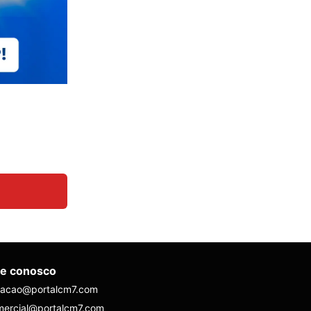
le conosco
dacao@portalcm7.com
mercial@portalcm7.com