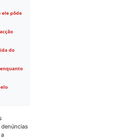
 ele pôde
facção
ida do
 enquanto
pelo
s
r denúncias
 a