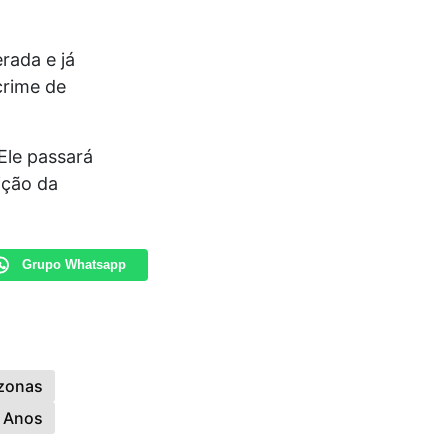
rada e já
crime de
Ele passará
ição da
Grupo Whatsapp
zonas
7 Anos