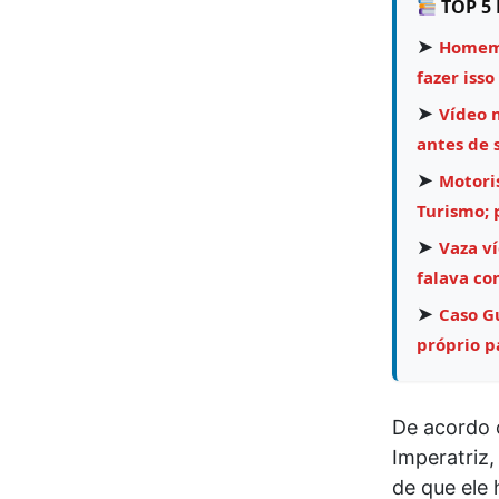
TOP 5 
➤
Homem 
fazer isso
➤
Vídeo 
antes de 
➤
Motori
Turismo;
➤
Vaza v
falava co
➤
Caso Gu
próprio pa
De acordo 
Imperatriz,
de que ele 