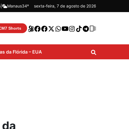
á
|
Manaus
34º
sexta-feira, 7 de agosto de 2026
CM7 Shorts
ias da Flórida – EUA
 da