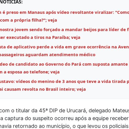
NOTÍCIAS:
é preso em Manaus após vídeo revoltante viralizar: "Como
 com a própria filha?"; veja
mostra jovem sendo forçado a mandar beijos para líder de 
ser executado a tiros na Paraíba; veja
sta de aplicativo perde a vida em grave ocorrência na Aven
 passageiros aguardam atendimento médico
ídeo de candidato ao Governo do Pará com suposta amante
m a esposa ao telefone; veja
stavo: vídeos do menino de 3 anos que teve a vida tirada 
i causam revolta no Brasil inteiro; veja
com o titular da 45ª DIP de Urucará, delegado Mateu
 a captura do suspeito ocorreu após a equipe recebe
havia retornado ao município, o que levou os policiais