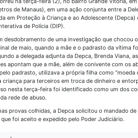
orreu na terça-feira (2), no bairro Grande Vitória, em
etros de Manaus), em uma ação conjunta entre a Del
ada em Proteção à Criança e ao Adolescente (Depca) 
nterativa de Polícia (DIP).
m desdobramento de uma investigação que chocou o 
inal de maio, quando a mãe e o padrasto da vítima f
gundo a delegada adjunta da Depca, Brenda Viana, as
ões apontam que a mãe, além de conivente com os a
elo padrasto, utilizava a própria filha como “moeda d
criança para terceiros em troca de dinheiro e entor
o nesta terça-feira foi identificado como um dos c
 da rede de abuso.
as provas colhidas, a Depca solicitou o mandado de 
 que foi aceito e expedido pelo Poder Judiciário.