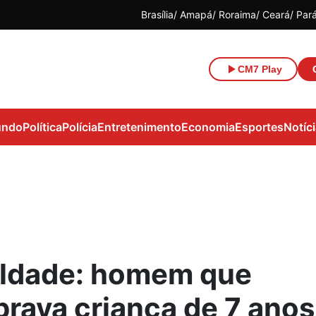
Brasília
Amapá
Roraima
Ceará
Par
CM7 Play
ndo
Política
Polícia
Entretenimento
Economia
Esportes
Notíc
ldade: homem que
rava criança de 7 anos