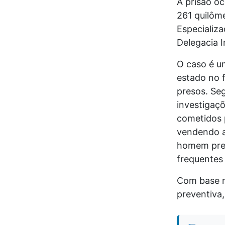
A prisão oc
261 quilôm
Especializ
Delegacia I
O caso é u
estado no f
presos. Se
investigaç
cometidos p
vendendo a 
homem pres
frequentes
Com base n
preventiva,