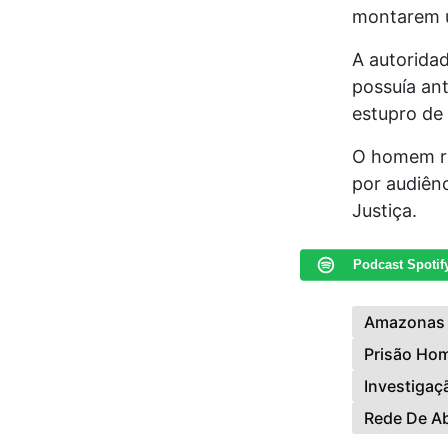
montarem u
A autoridad
possuía an
estupro de
O homem re
por audiên
Justiça.
Podcast Spotif
Amazonas
Prisão Ho
Investigaç
Rede De Ab