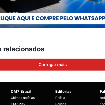
s relacionados
Carregar mais
CM7 Brasil
Editorias
Fa
Últimas notícias
Polícia
re
CM7 Play
Política
co