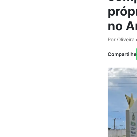
próp
no A
Por Oliveira
Compartilhe