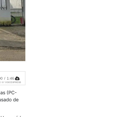
00
/
1:46
D BY
VOICEXPRESS
as (PC-
usado de