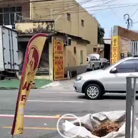
e
ídeo