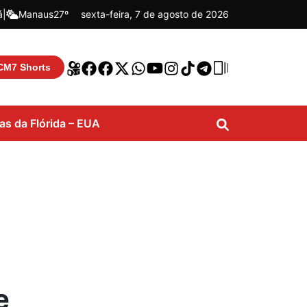
á
|
Manaus
27º
sexta-feira, 7 de agosto de 2026
CM7 Shorts
ias da Flórida – EUA
e