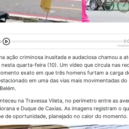
o
0:
POWERE
ma ação criminosa inusitada e audaciosa chamou a a
 nesta quarta-feira (10). Um vídeo que circula nas red
momento exato em que três homens furtam a carga 
stacionado em uma das vias mais movimentadas do 
Belém.
teceu na Travessa Vileta, no perímetro entre as ave
orana e Duque de Caxias. As imagens registram o qu
me de oportunidade, planejado no calor do momento.
ocador