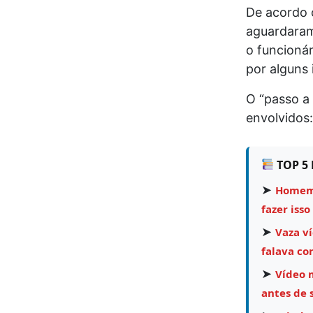
De acordo 
aguardaram
o funcionár
por alguns 
O “passo a 
envolvidos:
TOP 5 
➤
Homem 
fazer isso
➤
Vaza v
falava co
➤
Vídeo 
antes de 