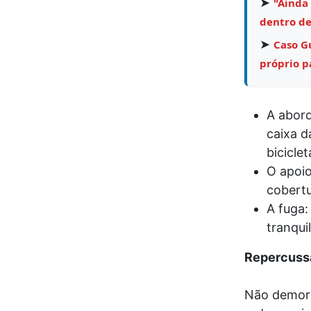
➤
"Ainda
dentro de
➤
Caso Gu
próprio pa
A abor
caixa d
biciclet
O apoio
cobertur
A fuga:
tranqui
Repercuss
Não demoro