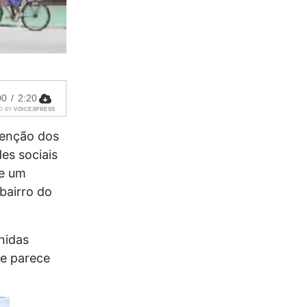
00
/
2:20
D BY
VOICEXPRESS
tenção dos
es sociais
de um
bairro do
nidas
e parece