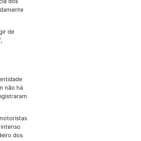
cia dos
pidamente
gir de
,
entidade
ém não há
egistraram
motoristas
 intenso
deiro dos