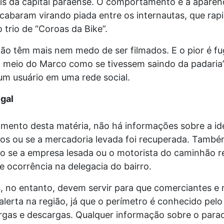
ais da capital paraense. O comportamento e a aparên
acabaram virando piada entre os internautas, que ra
 trio de “Coroas da Bike”.
ão têm mais nem medo de ser filmados. E o pior é fu
o meio do Marco como se tivessem saindo da padaria”
m usuário em uma rede social.
egal
amento desta matéria, não há informações sobre a id
tos ou se a mercadoria levada foi recuperada. Tamb
o se a empresa lesada ou o motorista do caminhão r
e ocorrência na delegacia do bairro.
, no entanto, devem servir para que comerciantes e 
lerta na região, já que o perímetro é conhecido pelo
argas e descargas. Qualquer informação sobre o para