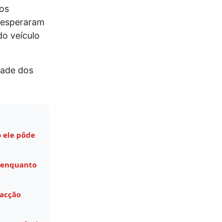
os
s esperaram
do veículo
dade dos
 ele pôde
 enquanto
facção