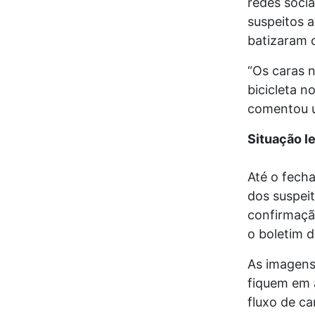
redes soci
suspeitos 
batizaram o
“Os caras n
bicicleta n
comentou u
Situação l
Até o fech
dos suspei
confirmaçã
o boletim d
As imagens
fiquem em a
fluxo de c