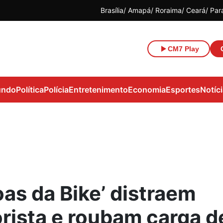
Brasília
Amapá
Roraima
Ceará
Par
CM7 Play
ndo
Política
Polícia
Entretenimento
Economia
Esportes
Notíc
oas da Bike’ distraem
rista e roubam carga d