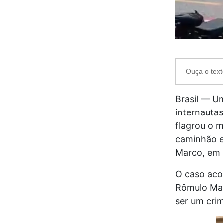
Ouça o text
Brasil — U
internautas
flagrou o 
caminhão e
Marco, em 
O caso acon
Rômulo Mai
ser um cri
T