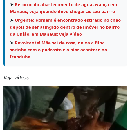
➤
Retorno do abastecimento de água avança em
Manaus; veja quando deve chegar ao seu bairro
➤
Urgente: Homem é encontrado estirado no chão
depois de ser atingido dentro de imóvel no bairro
da União, em Manaus; veja vídeo
➤
Revoltante! Mãe sai de casa, deixa a filha
sozinha com o padrasto e o pior acontece no
Iranduba
Veja vídeos:
Tocador
de
vídeo