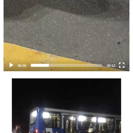
00:00
00:12
Tocador
de
vídeo