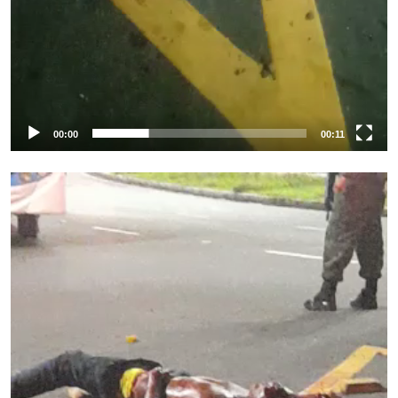
00:00
00:11
Tocador
de
vídeo