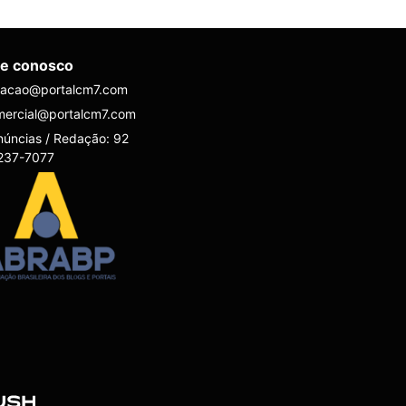
le conosco
dacao@portalcm7.com
mercial@portalcm7.com
úncias / Redação: 92
237-7077