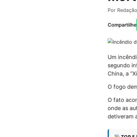
Por Redação
Compartilhe
Um incêndi
segundo inf
China, a “X
O fogo dem
O fato acon
onde as aut
detiveram a