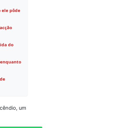
 ele pôde
facção
ida do
 enquanto
 de
ncêndio, um