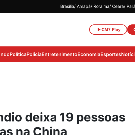
Brasília
Amapá
Roraima
Ceará
Par
CM7 Play
ndo
Política
Polícia
Entretenimento
Economia
Esportes
Notíc
ndio deixa 19 pessoas
as na China