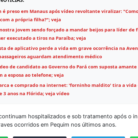
NOTÍCIAS:
é preso em Manaus após vídeo revoltante viralizar: "Como
 com a própria filha?"; veja
mostra jovem sendo forçado a mandar beijos para líder de 
ser executado a tiros na Paraíba; veja
sta de aplicativo perde a vida em grave ocorrência na Aven
 passageiros aguardam atendimento médico
ídeo de candidato ao Governo do Pará com suposta amante
m a esposa ao telefone; veja
ca e comprado na internet: 'forninho maldito' tira a vida
 3 anos na Flórida; veja vídeo
 continuam hospitalizados e sob tratamento após o i
raves ocorridos em Pequim nos últimos anos.