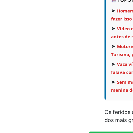
TOP 5 
➤
Homem 
fazer isso
➤
Vídeo 
antes de 
➤
Motori
Turismo;
➤
Vaza v
falava co
➤
Sem mar
menina de
Os feridos
dos mais g