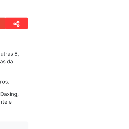
utras 8,
ias da
ros.
 Daxing,
nte e