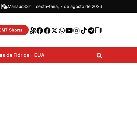
á
|
Manaus
33º
sexta-feira, 7 de agosto de 2026
CM7 Shorts
ias da Flórida – EUA