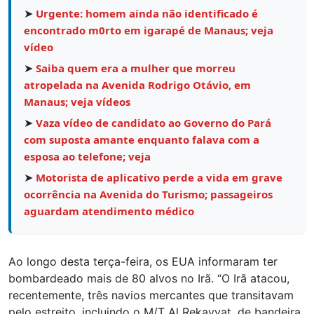
➤
Urgente: homem ainda não identificado é
encontrado m0rto em igarapé de Manaus; veja
vídeo
➤
Saiba quem era a mulher que morreu
atropelada na Avenida Rodrigo Otávio, em
Manaus; veja vídeos
➤
Vaza vídeo de candidato ao Governo do Pará
com suposta amante enquanto falava com a
esposa ao telefone; veja
➤
Motorista de aplicativo perde a vida em grave
ocorrência na Avenida do Turismo; passageiros
aguardam atendimento médico
Ao longo desta terça-feira, os EUA informaram ter
bombardeado mais de 80 alvos no Irã. “O Irã atacou,
recentemente, três navios mercantes que transitavam
pelo estreito, incluindo o M/T Al Rekayyat, de bandeira