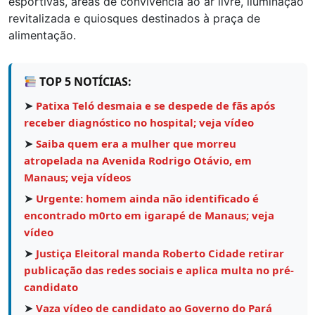
esportivas, áreas de convivência ao ar livre, iluminação
revitalizada e quiosques destinados à praça de
alimentação.
TOP 5 NOTÍCIAS:
➤
Patixa Teló desmaia e se despede de fãs após
receber diagnóstico no hospital; veja vídeo
➤
Saiba quem era a mulher que morreu
atropelada na Avenida Rodrigo Otávio, em
Manaus; veja vídeos
➤
Urgente: homem ainda não identificado é
encontrado m0rto em igarapé de Manaus; veja
vídeo
➤
Justiça Eleitoral manda Roberto Cidade retirar
publicação das redes sociais e aplica multa no pré-
candidato
➤
Vaza vídeo de candidato ao Governo do Pará