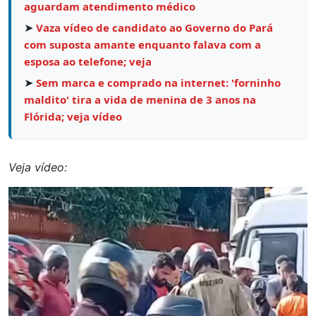
aguardam atendimento médico
➤
Vaza vídeo de candidato ao Governo do Pará
com suposta amante enquanto falava com a
esposa ao telefone; veja
➤
Sem marca e comprado na internet: 'forninho
maldito' tira a vida de menina de 3 anos na
Flórida; veja vídeo
Veja vídeo:
Tocador
de
vídeo