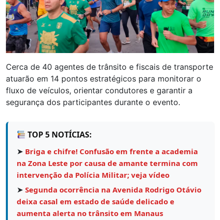
Cerca de 40 agentes de trânsito e fiscais de transporte
atuarão em 14 pontos estratégicos para monitorar o
fluxo de veículos, orientar condutores e garantir a
segurança dos participantes durante o evento.
TOP 5 NOTÍCIAS:
➤
Briga e chifre! Confusão em frente a academia
na Zona Leste por causa de amante termina com
intervenção da Polícia Militar; veja vídeo
➤
Segunda ocorrência na Avenida Rodrigo Otávio
deixa casal em estado de saúde delicado e
aumenta alerta no trânsito em Manaus