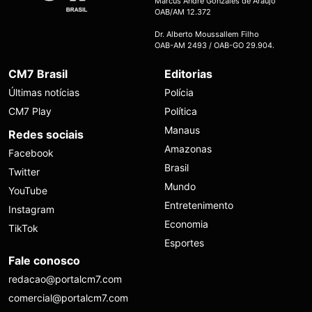
Marcus André Gonzales de Araújo
OAB/AM 12.372
Dr. Alberto Moussallem Filho
OAB-AM 2493 / OAB-GO 29.904.
CM7 Brasil
Editorias
Últimas notícias
Polícia
CM7 Play
Política
Manaus
Redes sociais
Amazonas
Facebook
Brasil
Twitter
Mundo
YouTube
Entretenimento
Instagram
Economia
TikTok
Esportes
Fale conosco
redacao@portalcm7.com
comercial@portalcm7.com