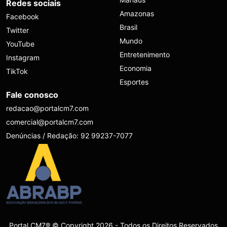
Redes sociais
Amazonas
Facebook
Brasil
Twitter
Mundo
YouTube
Entretenimento
Instagram
Economia
TikTok
Esportes
Fale conosco
redacao@portalcm7.com
comercial@portalcm7.com
Denúncias / Redação: 92 99237-7077
Portal CM7® © Copyright 2026 - Todos os Direitos Reservados