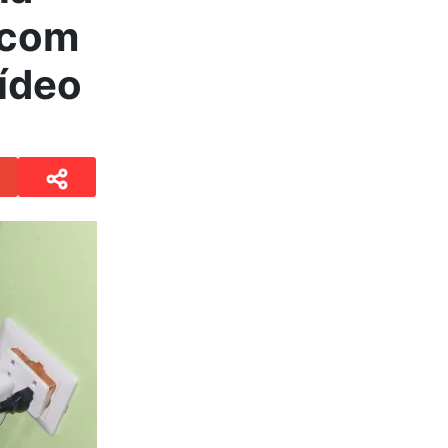
 com
vídeo