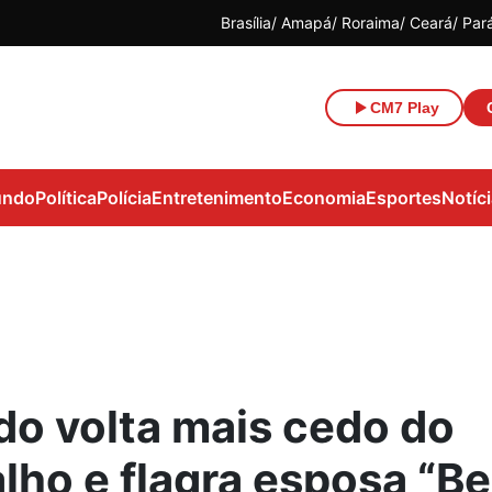
Brasília
Amapá
Roraima
Ceará
Par
CM7 Play
ndo
Política
Polícia
Entretenimento
Economia
Esportes
Notíc
do volta mais cedo do
lho e flagra esposa “Be