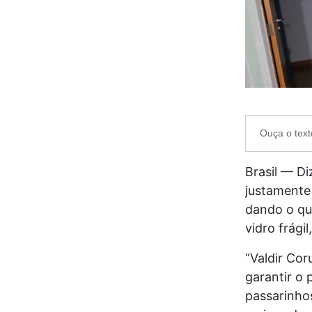
Ouça o text
Brasil — D
justamente
dando o qu
vidro frági
“Valdir Cor
garantir o 
passarinhos