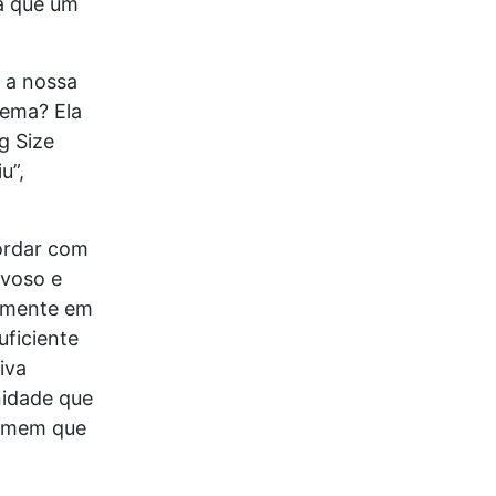
na que um
 a nossa
lema? Ela
g Size
u”,
cordar com
ivoso e
damente em
uficiente
iva
nidade que
homem que