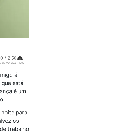
00
/
2:50
D BY
VOICEXPRESS
amigo é
 que está
iança é um
o.
 noite para
alvez os
 de trabalho