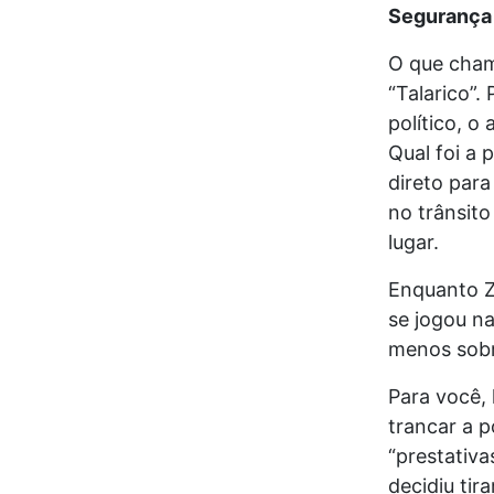
Segurança 
O que chamo
“Talarico”.
político, 
Qual foi a 
direto para
no trânsit
lugar.
Enquanto Z
se jogou na
menos sobr
Para você, l
trancar a 
“prestativa
decidiu tir