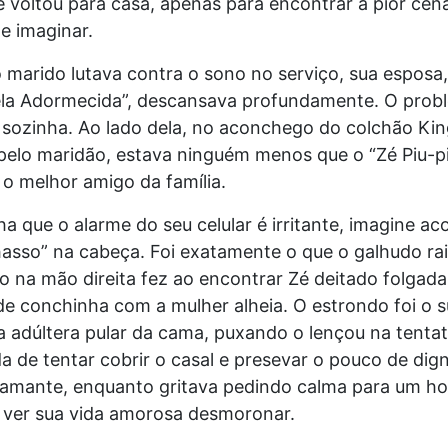
e voltou para casa, apenas para encontrar a pior ce
e imaginar.
marido lutava contra o sono no serviço, sua esposa,
ela Adormecida”, descansava profundamente. O prob
 sozinha. Ao lado dela, no aconchego do colchão Kin
elo maridão, estava ninguém menos que o “Zé Piu-pi
o melhor amigo da família.
a que o alarme do seu celular é irritante, imagine a
asso” na cabeça. Foi exatamente o que o galhudo ra
o na mão direita fez ao encontrar Zé deitado folga
e conchinha com a mulher alheia. O estrondo foi o s
a adúltera pular da cama, puxando o lençou na tentat
 de tentar cobrir o casal e presevar o pouco de dig
 amante, enquanto gritava pedindo calma para um 
 ver sua vida amorosa desmoronar.