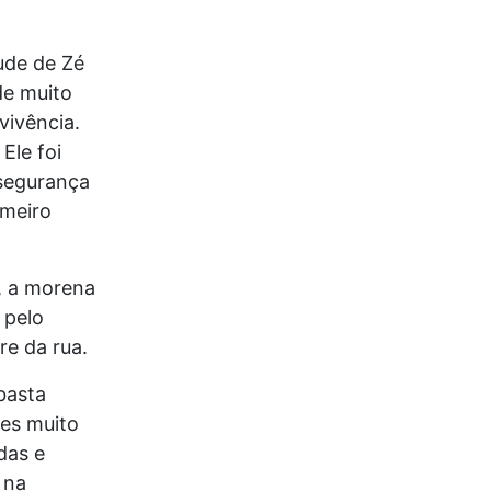
ude de Zé
de muito
vivência.
Ele foi
a segurança
imeiro
, a morena
 pelo
e da rua.
 basta
des muito
das e
 na