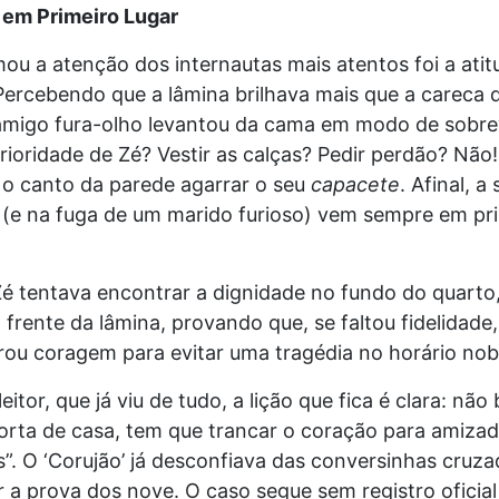
em Primeiro Lugar
u a atenção dos internautas mais atentos foi a atit
 Percebendo que a lâmina brilhava mais que a careca 
o amigo fura-olho levantou da cama em modo de sobre
prioridade de Zé? Vestir as calças? Pedir perdão? Não! 
 o canto da parede agarrar o seu
capacete
. Afinal, 
o (e na fuga de um marido furioso) vem sempre em pr
é tentava encontrar a dignidade no fundo do quarto
 frente da lâmina, provando que, se faltou fidelidade,
ou coragem para evitar uma tragédia no horário nobr
eitor, que já viu de tudo, a lição que fica é clara: não
porta de casa, tem que trancar o coração para amiza
s”. O ‘Corujão’ já desconfiava das conversinhas cruza
ar a prova dos nove. O caso segue sem registro oficial