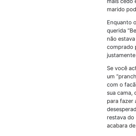
mais cedo 
marido pod
Enquanto o 
querida “B
não estava
comprado p
justamente 
Se você ach
um “pranch
com o facã
sua cama, d
para fazer 
desesperada
restava do
acabara de