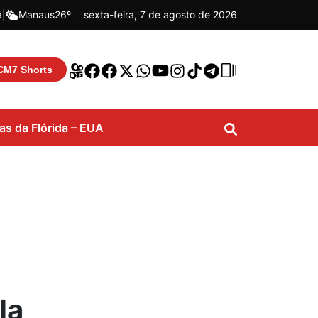
á
|
Manaus
26º
sexta-feira, 7 de agosto de 2026
CM7 Shorts
ias da Flórida – EUA
la