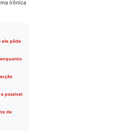
lma irônica
 ele pôde
 enquanto
facção
a possível
te de