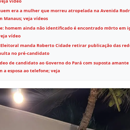
veja vídeo
quem era a mulher que morreu atropelada na Avenida Rodr
m Manaus; veja vídeos
e: homem ainda não identificado é encontrado m0rto em i
eja vídeo
 Eleitoral manda Roberto Cidade retirar publicação das rede
multa no pré-candidato
ídeo de candidato ao Governo do Pará com suposta amante
m a esposa ao telefone; veja