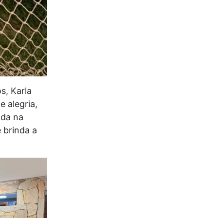
s, Karla
 alegria,
ida na
 brinda a