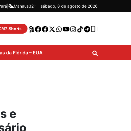
Pará
|
Manaus
32º
sábado, 8 de agosto de 2026
CM7 Shorts
ias da Flórida – EUA
s e
sário