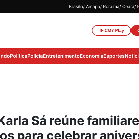
Brasília
Amapá
Roraima
Ceará
CM7 Play
ndo
Política
Polícia
Entretenimento
Economia
Esportes
Notíc
Karla Sá reúne familiare
os para celebrar aniver