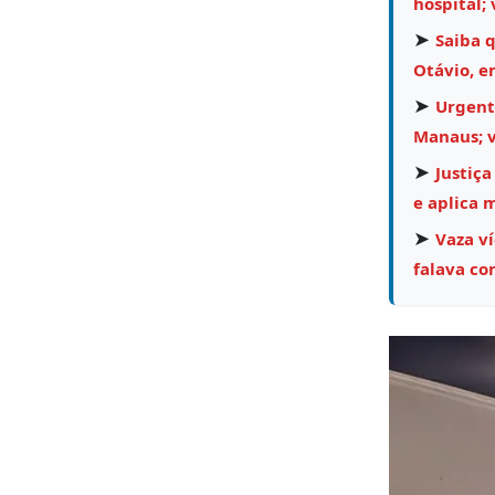
hospital; 
➤
Saiba 
Otávio, e
➤
Urgent
Manaus; v
➤
Justiça
e aplica 
➤
Vaza v
falava co