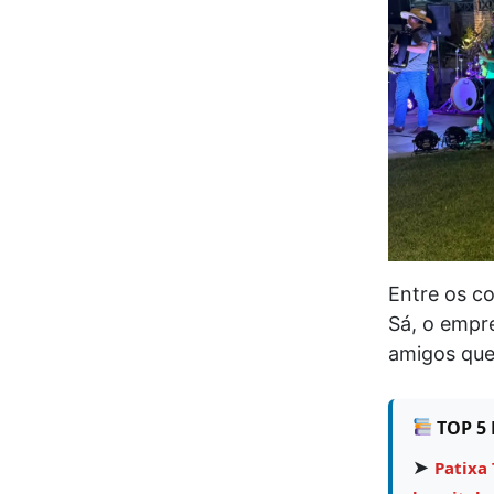
Entre os co
Sá, o empre
amigos que 
TOP 5 
➤
Patixa 