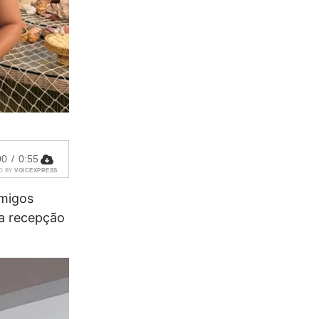
00
/
0:55
D BY
VOICEXPRESS
amigos
ma recepção