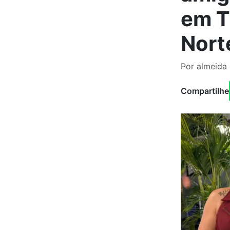
em T
Nort
Por almeida
Compartilhe