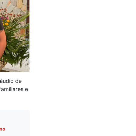
láudio de
amiliares e
 no