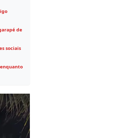
igo
garapé de
s sociais
 enquanto