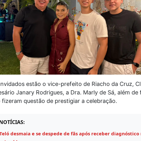
nvidados estão o vice-prefeito de Riacho da Cruz, C
sário Janary Rodrigues, a Dra. Marly de Sá, além de f
fizeram questão de prestigiar a celebração.
NOTÍCIAS:
Teló desmaia e se despede de fãs após receber diagnóstico