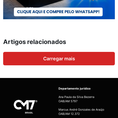
Artigos relacionados
Carregar mais
Departamento jurídico
Ana Paula da Silva Bezerra
OAB/AM 5797
Marcus André Gonzales de Araújo
OAB/AM 12.372