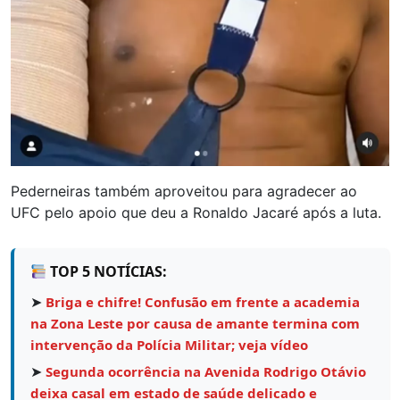
Pederneiras também aproveitou para agradecer ao
UFC pelo apoio que deu a Ronaldo Jacaré após a luta.
TOP 5 NOTÍCIAS:
➤
Briga e chifre! Confusão em frente a academia
na Zona Leste por causa de amante termina com
intervenção da Polícia Militar; veja vídeo
➤
Segunda ocorrência na Avenida Rodrigo Otávio
deixa casal em estado de saúde delicado e