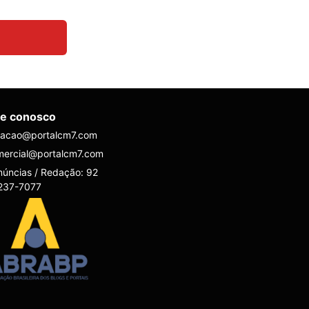
le conosco
dacao@portalcm7.com
mercial@portalcm7.com
úncias / Redação: 92
237-7077