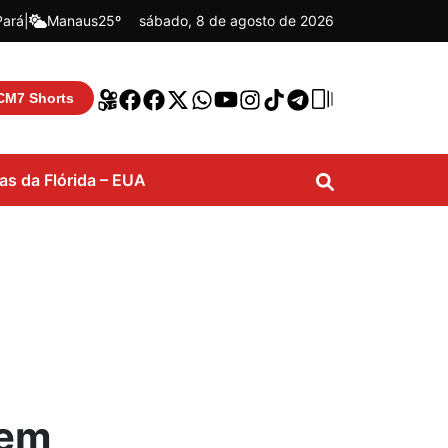
Pará
|
Manaus
25º
sábado, 8 de agosto de 2026
CM7 Shorts
ias da Flórida – EUA
 em