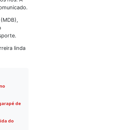
comunicado.
 (MDB),
o
sporte.
eira linda
 no
garapé de
ida do