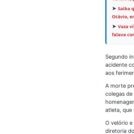
➤
Saiba 
Otávio, e
➤
Vaza v
falava co
Segundo in
acidente co
aos ferimen
A morte pr
colegas de 
homenagens
atleta, que
O velório e
diretoria d