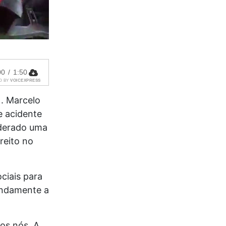
00
/
1:50
D BY
VOICEXPRESS
). Marcelo
e acidente
iderado uma
reito no
ciais para
undamente a
os nós. A