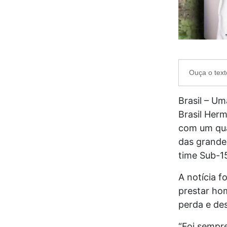
Ouça o text
Brasil – Um
Brasil Her
com um qua
das grande
time Sub-1
A notícia f
prestar ho
perda e des
“Foi sempr