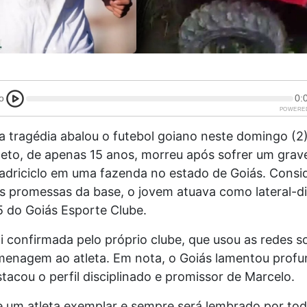
o
0:
POWERE
a tragédia abalou o futebol goiano neste domingo (2
meto, de apenas 15 anos, morreu após sofrer um grav
driciclo em uma fazenda no estado de Goiás. Cons
s promessas da base, o jovem atuava como lateral-di
5 do Goiás Esporte Clube.
oi confirmada pelo próprio clube, que usou as redes so
menagem ao atleta. Em nota, o Goiás lamentou prof
tacou o perfil disciplinado e promissor de Marcelo.
e um atleta exemplar e sempre será lembrado por tod