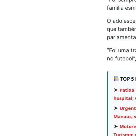
família es
O adolesce
que também
parlamentar
“Foi uma t
no futebol”
TOP 5 
➤
Patixa 
hospital; 
➤
Urgent
Manaus; v
➤
Motori
Turismo;