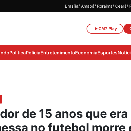
Brasília
Amapá
Roraima
Ceará
CM7 Play
ndo
Política
Polícia
Entretenimento
Economia
Esportes
Notíc
dor de 15 anos que era
essa no futebol morre